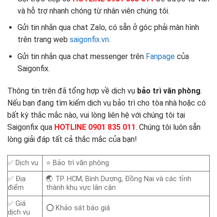
và hỗ trợ nhanh chóng từ nhân viên chúng tôi.
Gửi tin nhắn qua chat Zalo, có sẵn ở góc phải màn hình
trên trang web
saigonfix.vn
.
Gửi tin nhắn qua chat messenger trên
Fanpage
của
Saigonfix.
Thông tin trên đã tổng hợp về dịch vụ
bảo trì văn phòng
.
Nếu bạn đang tìm kiếm dịch vụ bảo trì cho tòa nhà hoặc có
bất kỳ thắc mắc nào, vui lòng liên hệ với chúng tôi tại
Saigonfix qua
HOTLINE 0901 835 011
. Chúng tôi luôn sẵn
lòng giải đáp tất cả thắc mắc của bạn!
✅ Dịch vụ
⭐ Bảo trì văn phòng
✅ Địa
🌏 TP. HCM, Bình Dương, Đồng Nai và các tỉnh
điểm
thành khu vực lân cận
✅ Giá
⭕ Khảo sát báo giá
dịch vụ