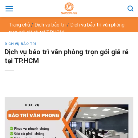
Chuyển
đến
nội
Trang chủ
/
Dịch vụ bảo trì
/
Dịch vụ bảo trì văn phòng
dung
trọn gói giá rẻ tại TP.HCM
DỊCH VỤ BẢO TRÌ
Dịch vụ bảo trì văn phòng trọn gói giá rẻ
tại TP.HCM