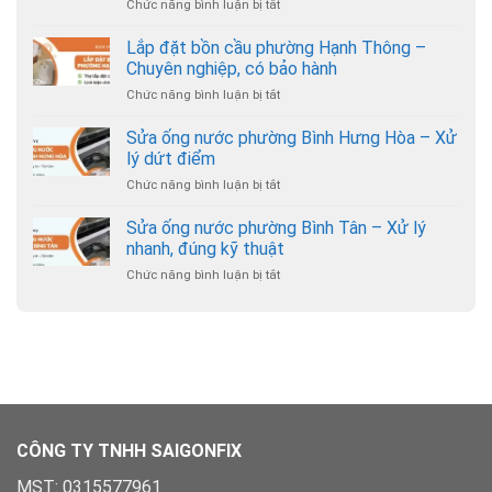
Chức năng bình luận bị tắt
ở
phường
Lắp
Gò
đặt
Lắp đặt bồn cầu phường Hạnh Thông –
Vấp
bồn
–
Chuyên nghiệp, có bảo hành
cầu
Thợ
Chức năng bình luận bị tắt
ở
phường
đến
Lắp
An
nhanh,
đặt
Sửa ống nước phường Bình Hưng Hòa – Xử
Nhơn
giá
bồn
–
lý dứt điểm
hợp
cầu
Hỗ
lý
Chức năng bình luận bị tắt
ở
phường
trợ
Sửa
Hạnh
24/7
ống
Sửa ống nước phường Bình Tân – Xử lý
Thông
nước
–
nhanh, đúng kỹ thuật
phường
Chuyên
Chức năng bình luận bị tắt
ở
Bình
nghiệp,
Sửa
Hưng
có
ống
Hòa
bảo
nước
–
hành
phường
Xử
Bình
lý
Tân
dứt
–
điểm
Xử
lý
CÔNG TY TNHH SAIGONFIX
nhanh,
đúng
MST: 0315577961