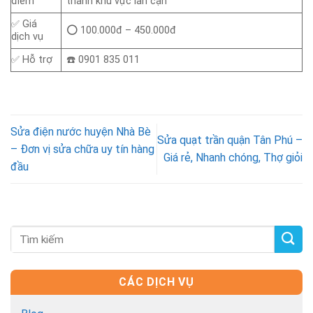
điểm
thành khu vực lân cận
✅ Giá
⭕ 100.000đ – 450.000đ
dịch vụ
✅ Hỗ trợ
☎️ 0901 835 011
Sửa điện nước huyện Nhà Bè
Sửa quạt trần quận Tân Phú –
– Đơn vị sửa chữa uy tín hàng
Giá rẻ, Nhanh chóng, Thợ giỏi
đầu
CÁC DỊCH VỤ