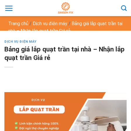
Chuyển
đến
nội
Trang chủ
/
Dịch vụ điện máy
/
Bảng giá lắp quạt trần tại
dung
nhà – Nhận lắp quạt trần Giá rẻ
DỊCH VỤ ĐIỆN MÁY
Bảng giá lắp quạt trần tại nhà – Nhận lắp
quạt trần Giá rẻ