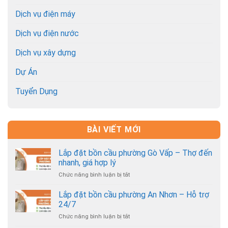
Dịch vụ điện máy
Dịch vụ điện nước
Dịch vụ xây dựng
Dự Án
Tuyển Dụng
BÀI VIẾT MỚI
Lắp đặt bồn cầu phường Gò Vấp – Thợ đến
nhanh, giá hợp lý
Chức năng bình luận bị tắt
ở
Lắp
đặt
Lắp đặt bồn cầu phường An Nhơn – Hỗ trợ
bồn
24/7
cầu
Chức năng bình luận bị tắt
ở
phường
Lắp
Gò