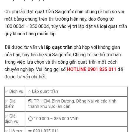
Chi phí lắp đặt quạt trần Saigonfix nhìn chung rẻ hơn so với
mặt bằng chung trên thị trường hiện nay, dao động từ
100.000đ – 350.000đ, tùy vào vị trí lắp đặt và loại quạt trần
quý khách hàng muốn lắp.
Để được tư vấn và
lắp quạt trần
phù hợp với không gian
của bạn, hãy liên hệ với Saigonfix. Chúng tôi sẽ hỗ trợ bạn
trong việc lựa chọn và thi công gắn quạt trần một cách
chuyên nghiệp. Vui lòng gọi số
HOTLINE 0901 835 011
để
được tư vấn chi tiết.
✅ Dịch vụ
⭐ Lắp quạt trần
✅ Địa
🌏 TP. HCM, Bình Dương, Đồng Nai và các tỉnh
điểm
thành khu vực lân cận
✅ Giá
⭕ 100.000 – 385.000 VNĐ
dịch vụ
✅ Hỗ trợ
☎️ 0901 835 011