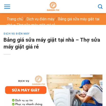
Chuyển
đến
nội
Trang chủ
/
Dịch vụ điện máy
/
Bảng giá sửa máy giặt tại
dung
nhà – Thợ sửa máy giặt giá rẻ
DỊCH VỤ ĐIỆN MÁY
Bảng giá sửa máy giặt tại nhà – Thợ sửa
máy giặt giá rẻ