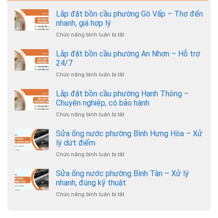
Lắp đặt bồn cầu phường Gò Vấp – Thợ đến
nhanh, giá hợp lý
Chức năng bình luận bị tắt
ở
Lắp
đặt
Lắp đặt bồn cầu phường An Nhơn – Hỗ trợ
bồn
24/7
cầu
Chức năng bình luận bị tắt
ở
phường
Lắp
Gò
đặt
Lắp đặt bồn cầu phường Hạnh Thông –
Vấp
bồn
–
Chuyên nghiệp, có bảo hành
cầu
Thợ
Chức năng bình luận bị tắt
ở
phường
đến
Lắp
An
nhanh,
đặt
Sửa ống nước phường Bình Hưng Hòa – Xử
Nhơn
giá
bồn
–
lý dứt điểm
hợp
cầu
Hỗ
lý
Chức năng bình luận bị tắt
ở
phường
trợ
Sửa
Hạnh
24/7
ống
Sửa ống nước phường Bình Tân – Xử lý
Thông
nước
–
nhanh, đúng kỹ thuật
phường
Chuyên
Chức năng bình luận bị tắt
ở
Bình
nghiệp,
Sửa
Hưng
có
ống
Hòa
bảo