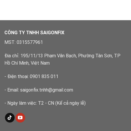
nước
–
hành
phường
Xử
Bình
lý
Tân
dứt
–
điểm
Xử
lý
CÔNG TY TNHH SAIGONFIX
nhanh,
đúng
MST: 0315577961
kỹ
thuật
Địa chỉ: 195/11/13 Phạm Văn Bạch, Phường Tân Sơn, TP
Hồ Chí Minh, Việt Nam
- Điện thoại: 0901 835 011
- Email: saigonfix.tnhh@gmail.com
- Ngày làm việc: T2 - CN (Kể cả ngày lễ)