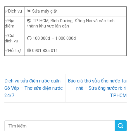
✅Dịch vụ
🌟 Sửa máy giặt
✅Địa
🌏 TP. HCM, Bình Dương, Đồng Nai và các tỉnh
điểm
thành khu vực lân cận
✅Giá
⭕ 100.000đ – 1.000.000đ
dịch vụ
✅Hỗ trợ
🔴 0901 835 011
Dịch vụ sửa điện nước quận
Báo giá thợ sửa ống nước tại
Gò Vấp – Thợ sửa điện nước
nhà – Sửa ống nước rò rỉ
24/7
TPHCM