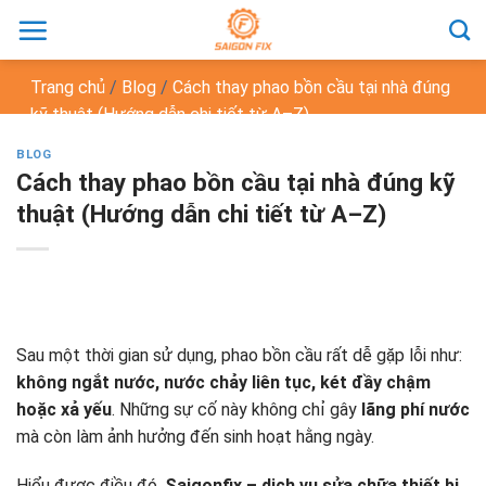
Chuyển
đến
nội
Trang chủ
/
Blog
/
Cách thay phao bồn cầu tại nhà đúng
dung
kỹ thuật (Hướng dẫn chi tiết từ A–Z)
BLOG
Cách thay phao bồn cầu tại nhà đúng kỹ
thuật (Hướng dẫn chi tiết từ A–Z)
Sau một thời gian sử dụng, phao bồn cầu rất dễ gặp lỗi như:
không ngắt nước, nước chảy liên tục, két đầy chậm
hoặc xả yếu
. Những sự cố này không chỉ gây
lãng phí nước
mà còn làm ảnh hưởng đến sinh hoạt hằng ngày.
Hiểu được điều đó,
Saigonfix – dịch vụ sửa chữa thiết bị