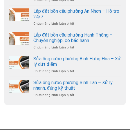
Lắp
đặt
Lắp đặt bồn cầu phường An Nhơn – Hỗ trợ
bồn
24/7
cầu
Chức năng bình luận bị tắt
ở
phường
Lắp
Gò
đặt
Lắp đặt bồn cầu phường Hạnh Thông –
Vấp
bồn
–
Chuyên nghiệp, có bảo hành
cầu
Thợ
Chức năng bình luận bị tắt
ở
phường
đến
Lắp
An
nhanh,
đặt
Sửa ống nước phường Bình Hưng Hòa – Xử
Nhơn
giá
bồn
–
lý dứt điểm
hợp
cầu
Hỗ
lý
Chức năng bình luận bị tắt
ở
phường
trợ
Sửa
Hạnh
24/7
ống
Sửa ống nước phường Bình Tân – Xử lý
Thông
nước
–
nhanh, đúng kỹ thuật
phường
Chuyên
Chức năng bình luận bị tắt
ở
Bình
nghiệp,
Sửa
Hưng
có
ống
Hòa
bảo
nước
–
hành
phường
Xử
Bình
lý
Tân
dứt
–