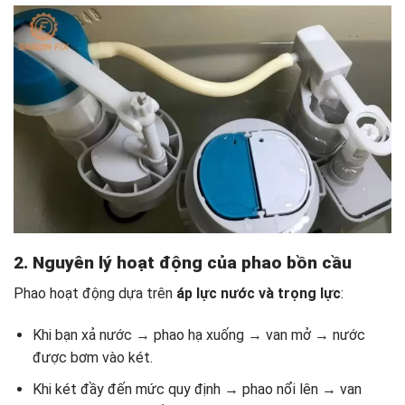
2. Nguyên lý hoạt động của phao bồn cầu
Phao hoạt động dựa trên
áp lực nước và trọng lực
:
Khi bạn xả nước → phao hạ xuống → van mở → nước
được bơm vào két.
Khi két đầy đến mức quy định → phao nổi lên → van