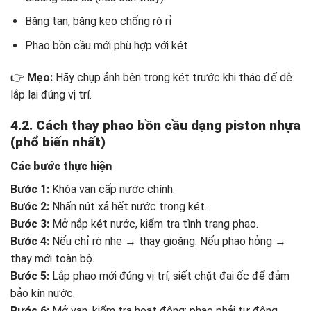
Băng tan, băng keo chống rò rỉ
Phao bồn cầu mới phù hợp với két
👉
Mẹo:
Hãy chụp ảnh bên trong két trước khi tháo để dễ
lắp lại đúng vị trí.
4.2. Cách thay phao bồn cầu dạng piston nhựa
(phổ biến nhất)
Các bước thực hiện
Bước 1:
Khóa van cấp nước chính.
Bước 2:
Nhấn nút xả hết nước trong két.
Bước 3:
Mở nắp két nước, kiểm tra tình trạng phao.
Bước 4:
Nếu chỉ rò nhẹ → thay gioăng. Nếu phao hỏng →
thay mới toàn bộ.
Bước 5:
Lắp phao mới đúng vị trí, siết chặt đai ốc để đảm
bảo kín nước.
Bước 6:
Mở van, kiểm tra hoạt động: phao phải tự động