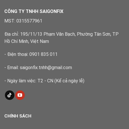
điểm
Xử
lý
CÔNG TY TNHH SAIGONFIX
nhanh,
đúng
MST: 0315577961
kỹ
thuật
Địa chỉ: 195/11/13 Phạm Văn Bạch, Phường Tân Sơn, TP
Hồ Chí Minh, Việt Nam
- Điện thoại: 0901 835 011
- Email: saigonfix.tnhh@gmail.com
- Ngày làm việc: T2 - CN (Kể cả ngày lễ)
CHÍNH SÁCH