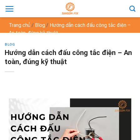
Chuyển
đến
nội
Trang chủ
/
Blog
/
Hướng dẫn cách đấu công tắc điện –
dung
An toàn, đúng kỹ thuật
BLOG
Hướng dẫn cách đấu công tắc điện – An
toàn, đúng kỹ thuật