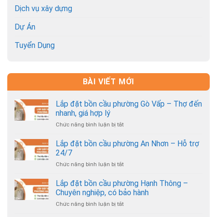
Dịch vụ xây dựng
Dự Án
Tuyển Dụng
BÀI VIẾT MỚI
Lắp đặt bồn cầu phường Gò Vấp – Thợ đến
nhanh, giá hợp lý
Chức năng bình luận bị tắt
ở
Lắp
đặt
Lắp đặt bồn cầu phường An Nhơn – Hỗ trợ
bồn
24/7
cầu
Chức năng bình luận bị tắt
ở
phường
Lắp
Gò
đặt
Lắp đặt bồn cầu phường Hạnh Thông –
Vấp
bồn
–
Chuyên nghiệp, có bảo hành
cầu
Thợ
Chức năng bình luận bị tắt
ở
phường
đến
Lắp
An
nhanh,