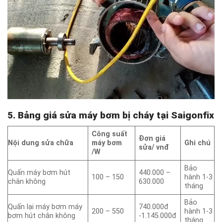
5. Bảng giá sửa máy bơm bị cháy tại Saigonfix
Công suất
Đơn giá
Nội dung sửa chữa
máy bơm
Ghi chú
sửa/ vnđ
/W
Bảo
Quấn máy bơm hút
440.000 –
100 – 150
hành 1-3
chân không
630.000
tháng
Bảo
Quấn lại máy bơm máy
740.000đ
200 – 550
hành 1-3
bơm hút chân không
-1.145.000đ
tháng