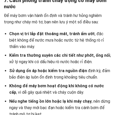
7. Cách phòng tránh cháy động cơ máy bơm
nước
Để máy bơm vận hành ổn định và tránh hư hỏng nghiêm
trọng như cháy mô tơ, bạn nên lưu ý một số điều sau:
Chọn vị trí lắp đặt thoáng mát, tránh ẩm ướt
, đặc
biệt không để nước mưa hoặc nước từ hệ thống rò rỉ
thấm vào máy.
Kiểm tra thường xuyên các chi tiết như phớt, ống nối
,
xử lý ngay khi có dấu hiệu rò nước hoặc rỉ điện.
Sử dụng ổn áp hoặc kiểm tra nguồn điện
định kỳ, đảm
bảo điện áp luôn ổn định trong khoảng tiêu chuẩn.
Không để máy bơm hoạt động khi không có nước
cấp
, vì dễ gây quá nhiệt và cháy cuộn dây.
Nếu nghe tiếng ồn lớn hoặc lạ khi máy chạy
, nên dừng
ngay và thay mới bạc đạn hoặc kiểm tra cánh bơm để
tránh mô tơ bị kẹt.