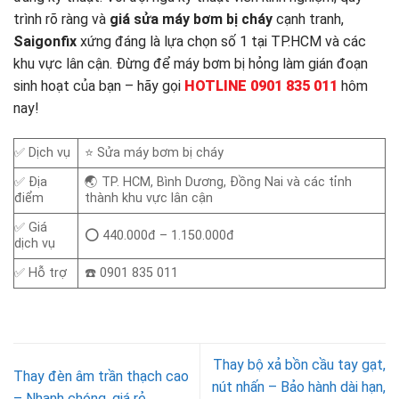
trình rõ ràng và
giá sửa máy bơm bị cháy
cạnh tranh,
Saigonfix
xứng đáng là lựa chọn số 1 tại TP.HCM và các
khu vực lân cận. Đừng để máy bơm bị hỏng làm gián đoạn
sinh hoạt của bạn – hãy gọi
HOTLINE 0901 835 011
hôm
nay!
✅ Dịch vụ
⭐ Sửa máy bơm bị cháy
✅ Địa
🌏 TP. HCM, Bình Dương, Đồng Nai và các tỉnh
điểm
thành khu vực lân cận
✅ Giá
⭕ 440.000đ – 1.150.000đ
dịch vụ
✅ Hỗ trợ
☎️ 0901 835 011
Thay bộ xả bồn cầu tay gạt,
Thay đèn âm trần thạch cao
nút nhấn – Bảo hành dài hạn,
– Nhanh chóng, giá rẻ