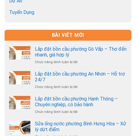
Dự Án
Tuyển Dụng
BÀI VIẾT MỚI
Lắp đặt bồn cầu phường Gò Vấp – Thợ đến
nhanh, giá hợp lý
Chức năng bình luận bị tắt
ở
Lắp
đặt
Lắp đặt bồn cầu phường An Nhơn – Hỗ trợ
bồn
24/7
cầu
Chức năng bình luận bị tắt
ở
phường
Lắp
Gò
đặt
Lắp đặt bồn cầu phường Hạnh Thông –
Vấp
bồn
–
Chuyên nghiệp, có bảo hành
cầu
Thợ
Chức năng bình luận bị tắt
ở
phường
đến
Lắp
An
nhanh,
đặt
Sửa ống nước phường Bình Hưng Hòa – Xử
Nhơn
giá
bồn
–
lý dứt điểm
hợp
cầu
Hỗ
lý