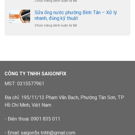
Chức năng bình luận bị tắt
ở
phường
trợ
Sửa
Hạnh
24/7
ống
Sửa ống nước phường Bình Tân – Xử lý
Thông
nước
–
nhanh, đúng kỹ thuật
phường
Chuyên
Chức năng bình luận bị tắt
ở
Bình
nghiệp,
Sửa
Hưng
có
ống
Hòa
bảo
nước
–
hành
phường
Xử
Bình
lý
Tân
dứt
–
điểm
Xử
lý
CÔNG TY TNHH SAIGONFIX
nhanh,
đúng
MST: 0315577961
kỹ
thuật
Địa chỉ: 195/11/13 Phạm Văn Bạch, Phường Tân Sơn, TP
Hồ Chí Minh, Việt Nam
- Điện thoại: 0901 835 011
- Email: saigonfix.tnhh@gmail.com