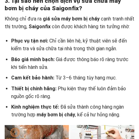
3. Tại sao nên chọn dịch vụ sửa chữa máy
bơm bị cháy của Saigonfix?
Không chỉ đưa ra
giá sửa máy bơm bị cháy
cạnh tranh nhất
thị trường,
Saigonfix
còn được khách hàng tin tưởng nhờ:
Phục vụ tận nơi:
Chỉ cần liên hệ, kỹ thuật viên sẽ đến
kiểm tra và sửa chữa tại nhà trong thời gian ngắn.
Báo giá minh bạch:
Giá được thông báo rõ ràng trước
khi tiến hành sửa.
Cam kết bảo hành:
Từ 3–6 tháng tùy hạng mục.
Thiết bị chính hãng:
Phụ kiện thay thế luôn đảm bảo
nguồn gốc rõ ràng.
Kinh nghiệm thực tế:
Đã sửa thành công hàng ngàn
trường hợp
máy bơm bị cháy
, kể cả hư hỏng nặng.