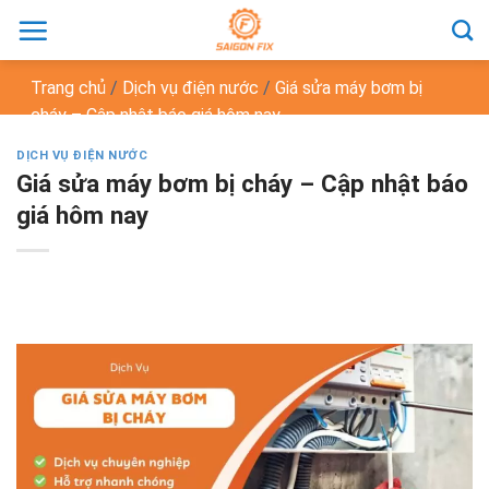
Chuyển
đến
nội
Trang chủ
/
Dịch vụ điện nước
/
Giá sửa máy bơm bị
dung
cháy – Cập nhật báo giá hôm nay
DỊCH VỤ ĐIỆN NƯỚC
Giá sửa máy bơm bị cháy – Cập nhật báo
giá hôm nay