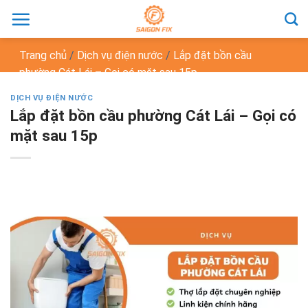
Chuyển
đến
nội
Trang chủ
/
Dịch vụ điện nước
/
Lắp đặt bồn cầu
dung
phường Cát Lái – Gọi có mặt sau 15p
DỊCH VỤ ĐIỆN NƯỚC
Lắp đặt bồn cầu phường Cát Lái – Gọi có
mặt sau 15p