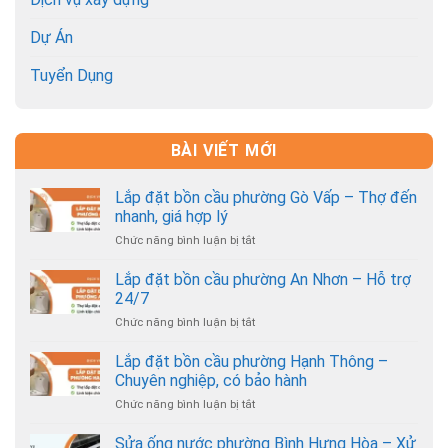
Dự Án
Tuyển Dụng
BÀI VIẾT MỚI
Lắp đặt bồn cầu phường Gò Vấp – Thợ đến
nhanh, giá hợp lý
Chức năng bình luận bị tắt
ở
Lắp
đặt
Lắp đặt bồn cầu phường An Nhơn – Hỗ trợ
bồn
24/7
cầu
Chức năng bình luận bị tắt
ở
phường
Lắp
Gò
đặt
Lắp đặt bồn cầu phường Hạnh Thông –
Vấp
bồn
–
Chuyên nghiệp, có bảo hành
cầu
Thợ
Chức năng bình luận bị tắt
ở
phường
đến
Lắp
An
nhanh,
đặt
Sửa ống nước phường Bình Hưng Hòa – Xử
Nhơn
giá