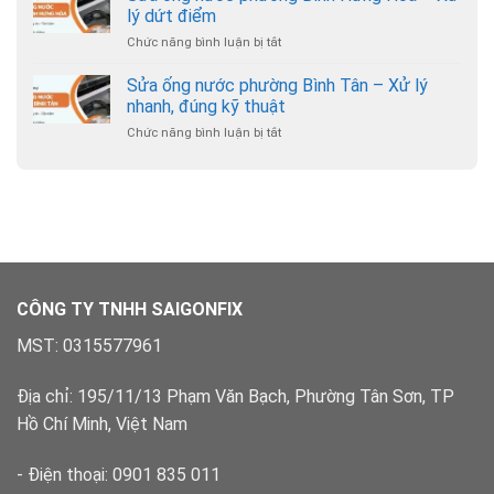
bồn
–
lý dứt điểm
hợp
cầu
Hỗ
lý
Chức năng bình luận bị tắt
ở
phường
trợ
Sửa
Hạnh
24/7
ống
Sửa ống nước phường Bình Tân – Xử lý
Thông
nước
–
nhanh, đúng kỹ thuật
phường
Chuyên
Chức năng bình luận bị tắt
ở
Bình
nghiệp,
Sửa
Hưng
có
ống
Hòa
bảo
nước
–
hành
phường
Xử
Bình
lý
Tân
dứt
–
điểm
Xử
lý
CÔNG TY TNHH SAIGONFIX
nhanh,
đúng
MST: 0315577961
kỹ
thuật
Địa chỉ: 195/11/13 Phạm Văn Bạch, Phường Tân Sơn, TP
Hồ Chí Minh, Việt Nam
- Điện thoại: 0901 835 011