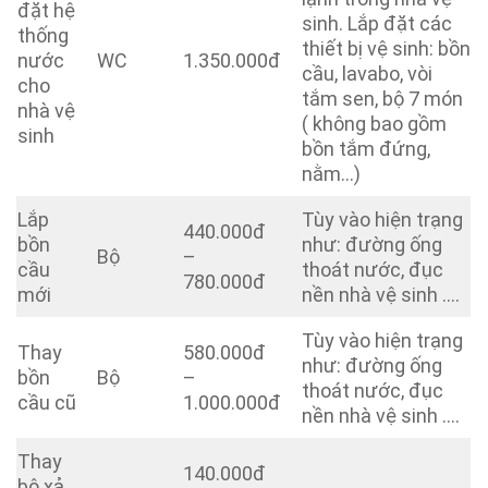
đặt hệ
sinh. Lắp đặt các
thống
thiết bị vệ sinh: bồn
nước
WC
1.350.000đ
cầu, lavabo, vòi
cho
tắm sen, bộ 7 món
nhà vệ
( không bao gồm
sinh
bồn tắm đứng,
nằm…)
Lắp
Tùy vào hiện trạng
440.000đ
bồn
như: đường ống
Bộ
–
cầu
thoát nước, đục
780.000đ
mới
nền nhà vệ sinh ….
Tùy vào hiện trạng
Thay
580.000đ
như: đường ống
bồn
Bộ
–
thoát nước, đục
cầu cũ
1.000.000đ
nền nhà vệ sinh ….
Thay
140.000đ
bộ xả