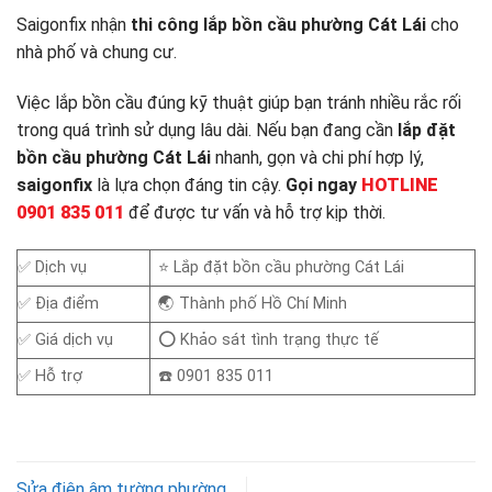
Saigonfix nhận
thi công lắp bồn cầu phường Cát Lái
cho
nhà phố và chung cư.
Việc lắp bồn cầu đúng kỹ thuật giúp bạn tránh nhiều rắc rối
trong quá trình sử dụng lâu dài. Nếu bạn đang cần
lắp đặt
bồn cầu phường Cát Lái
nhanh, gọn và chi phí hợp lý,
saigonfix
là lựa chọn đáng tin cậy.
Gọi ngay
HOTLINE
0901 835 011
để được tư vấn và hỗ trợ kịp thời.
✅ Dịch vụ
⭐ Lắp đặt bồn cầu phường Cát Lái
✅ Địa điểm
🌏 Thành phố Hồ Chí Minh
✅ Giá dịch vụ
⭕ Khảo sát tình trạng thực tế
✅ Hỗ trợ
☎️ 0901 835 011
Sửa điện âm tường phường