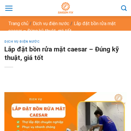
Chuyển
đến
nội
Trang chủ
/
Dịch vụ điện nước
/
Lắp đặt bồn rửa mặt
dung
caesar – Đúng kỹ thuật, giá tốt
DỊCH VỤ ĐIỆN NƯỚC
Lắp đặt bồn rửa mặt caesar – Đúng kỹ
thuật, giá tốt