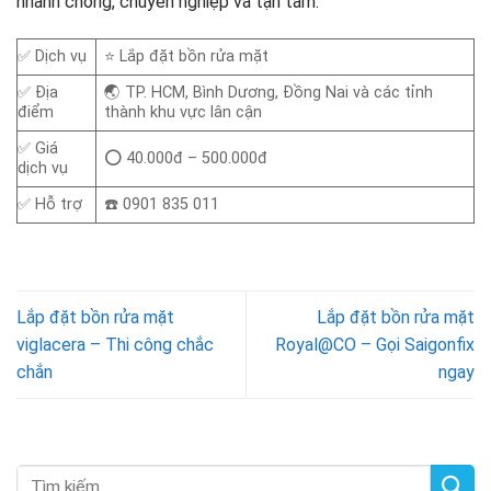
nhanh chóng, chuyên nghiệp và tận tâm.
✅ Dịch vụ
⭐ Lắp đặt bồn rửa mặt
✅ Địa
🌏 TP. HCM, Bình Dương, Đồng Nai và các tỉnh
điểm
thành khu vực lân cận
✅ Giá
⭕ 40.000đ – 500.000đ
dịch vụ
✅ Hỗ trợ
☎️ 0901 835 011
Lắp đặt bồn rửa mặt
Lắp đặt bồn rửa mặt
viglacera – Thi công chắc
Royal@CO – Gọi Saigonfix
chắn
ngay