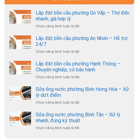
Lắp đặt bồn cầu phường Gò Vấp – Thợ đến
nhanh, giá hợp lý
Chức năng bình luận bị tắt
ở
Lắp
đặt
Lắp đặt bồn cầu phường An Nhơn – Hỗ trợ
bồn
24/7
cầu
Chức năng bình luận bị tắt
ở
phường
Lắp
Gò
đặt
Lắp đặt bồn cầu phường Hạnh Thông –
Vấp
bồn
–
Chuyên nghiệp, có bảo hành
cầu
Thợ
Chức năng bình luận bị tắt
ở
phường
đến
Lắp
An
nhanh,
đặt
Sửa ống nước phường Bình Hưng Hòa – Xử
Nhơn
giá
bồn
–
lý dứt điểm
hợp
cầu
Hỗ
lý
Chức năng bình luận bị tắt
ở
phường
trợ
Sửa
Hạnh
24/7
ống
Sửa ống nước phường Bình Tân – Xử lý
Thông
nước
–
nhanh, đúng kỹ thuật
phường
Chuyên
Chức năng bình luận bị tắt
ở
Bình
nghiệp,
Sửa
Hưng
có
ống