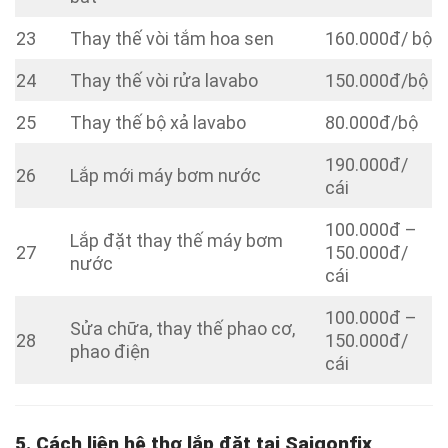
23
Thay thế vòi tắm hoa sen
160.000đ/ bộ
24
Thay thế vòi rửa lavabo
150.000đ/bộ
25
Thay thế bộ xả lavabo
80.000đ/bộ
190.000đ/
26
Lắp mới máy bơm nước
cái
100.000đ –
Lắp đặt thay thế máy bơm
27
150.000đ/
nước
cái
100.000đ –
Sửa chữa, thay thế phao cơ,
28
150.000đ/
phao điện
cái
5. Cách liên hệ thợ lắp đặt tại Saigonfix