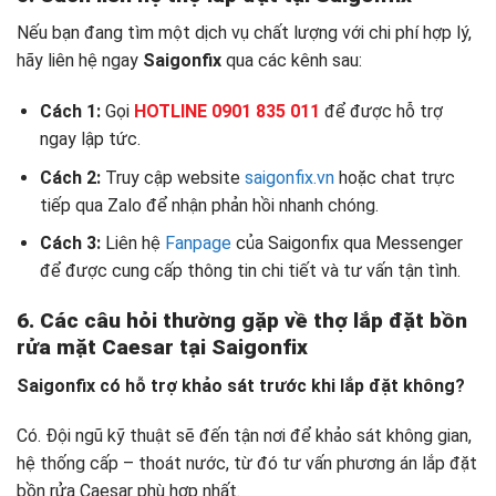
Nếu bạn đang tìm một dịch vụ chất lượng với chi phí hợp lý,
hãy liên hệ ngay
Saigonfix
qua các kênh sau:
Cách 1:
Gọi
HOTLINE 0901 835 011
để được hỗ trợ
ngay lập tức.
Cách 2:
Truy cập website
saigonfix.vn
hoặc chat trực
tiếp qua Zalo để nhận phản hồi nhanh chóng.
Cách 3:
Liên hệ
Fanpage
của Saigonfix qua Messenger
để được cung cấp thông tin chi tiết và tư vấn tận tình.
6. Các câu hỏi thường gặp về thợ lắp đặt bồn
rửa mặt Caesar tại Saigonfix
Saigonfix có hỗ trợ khảo sát trước khi lắp đặt không?
Có. Đội ngũ kỹ thuật sẽ đến tận nơi để khảo sát không gian,
hệ thống cấp – thoát nước, từ đó tư vấn phương án lắp đặt
bồn rửa Caesar phù hợp nhất.