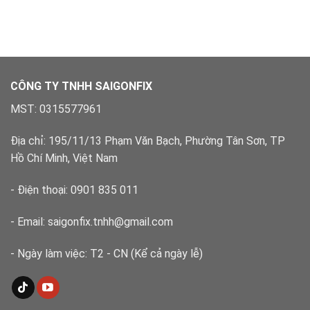
Hòa
bảo
nước
–
hành
phường
Xử
Bình
lý
Tân
dứt
–
điểm
Xử
lý
CÔNG TY TNHH SAIGONFIX
nhanh,
đúng
MST: 0315577961
kỹ
thuật
Địa chỉ: 195/11/13 Phạm Văn Bạch, Phường Tân Sơn, TP
Hồ Chí Minh, Việt Nam
- Điện thoại: 0901 835 011
- Email: saigonfix.tnhh@gmail.com
- Ngày làm việc: T2 - CN (Kể cả ngày lễ)