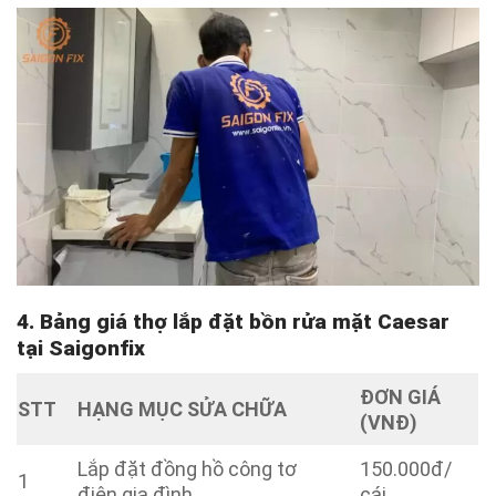
4. Bảng giá thợ lắp đặt bồn rửa mặt Caesar
tại Saigonfix
ĐƠN GIÁ
STT
HẠNG MỤC SỬA CHỮA
(VNĐ)
Lắp đặt đồng hồ công tơ
150.000đ/
1
điện gia đình
cái