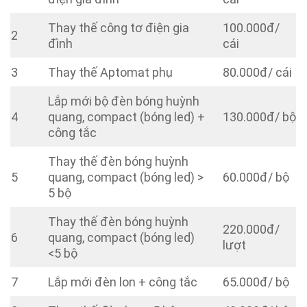
Thay thế công tơ điện gia
100.000đ/
2
đình
cái
3
Thay thế Aptomat phụ
80.000đ/ cái
Lắp mới bộ đèn bóng huỳnh
4
quang, compact (bóng led) +
130.000đ/ bộ
công tắc
Thay thế đèn bóng huỳnh
5
quang, compact (bóng led) >
60.000đ/ bộ
5 bộ
Thay thế đèn bóng huỳnh
220.000đ/
6
quang, compact (bóng led)
lượt
<5 bộ
7
Lắp mới đèn lon + công tắc
65.000đ/ bộ