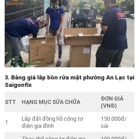
3. Bảng giá lắp bồn rửa mặt phường An Lạc tại
Saigonfix
ĐƠN GIÁ
STT
HẠNG MỤC SỬA CHỮA
(VNĐ)
Lắp đặt đồng hồ công tơ
150.000đ/
1
điện gia đình
cái
Thay thế công tơ điện gia
100.000đ/