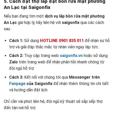
5. Cách đặt thợ lắp đặt bồn rửa mặt phường
An Lạc tại Saigonfix
Nếu bạn đang tìm một
dịch vụ lắp bồn rửa mặt phường
An Lạc
giá hợp lý, hãy liên hệ với
saigonfix
qua các cách
sau:
Cách 1:
Sử dụng
HOTLINE 0901 835 011
để nhận sự hỗ
trợ và giải đáp thắc mắc từ nhân viên ngay lập tức.
Cách 2:
Truy cập trang web
saigonfix.vn
hoặc sử dụng
Zalo
trên trang web để nhận phản hồi nhanh chóng từ
đội ngũ hỗ trợ.
Cách 3:
Kết nối với chúng tôi qua
Messenger trên
Fanpage
của Saigonfix
để nhận thêm thông tin chi tiết
và hướng dẫn đặt lịch.
Chỉ cần vài phút liên hệ, đội ngũ kỹ thuật sẽ sắp xếp thợ
đến tận nơi hỗ trợ.