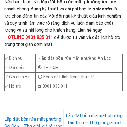
Nếu bạn đang cần
lắp đặt bồn rửa mặt phường An Lạc
nhanh chóng, đúng kỹ thuật và chi phí hợp lý,
saigonfix
là
lựa chọn đáng tin cậy. Với đội ngũ kỹ thuật giàu kinh nghiệm
và quy trình làm việc rõ ràng, dịch vụ luôn đảm bảo chất
lượng và sự hài lòng cho khách hàng. Liên hệ ngay
HOTLINE 0901 835 011
để được tư vấn và đặt lịch hỗ trợ
trong thời gian sớm nhất.
✅ Dịch vụ
⭐
lắp đặt bồn rửa mặt phường An Lạc
✅ Địa điểm
🌏 TP. HCM
✅ Giá dịch vụ
⭕ Khảo sát tình trạng thực tế
✅ Hỗ trợ
☎️ 0901 835 011
Lắp đặt bồn rửa mặt phường
Lắp đặt bồn rửa mặt phường
Tân Định – Thợ giỏi, giá minh
Sài Gòn – Thợ giỏi, giá rõ ràng