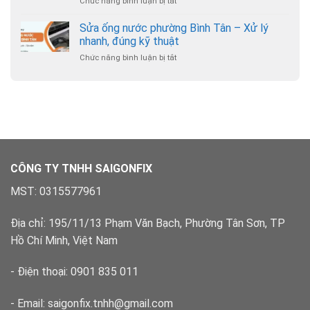
Chức năng bình luận bị tắt
ở
phường
trợ
Sửa
Hạnh
24/7
ống
Sửa ống nước phường Bình Tân – Xử lý
Thông
nước
–
nhanh, đúng kỹ thuật
phường
Chuyên
Chức năng bình luận bị tắt
ở
Bình
nghiệp,
Sửa
Hưng
có
ống
Hòa
bảo
nước
–
hành
phường
Xử
Bình
lý
Tân
dứt
–
điểm
Xử
lý
CÔNG TY TNHH SAIGONFIX
nhanh,
đúng
MST: 0315577961
kỹ
thuật
Địa chỉ: 195/11/13 Phạm Văn Bạch, Phường Tân Sơn, TP
Hồ Chí Minh, Việt Nam
- Điện thoại: 0901 835 011
- Email: saigonfix.tnhh@gmail.com