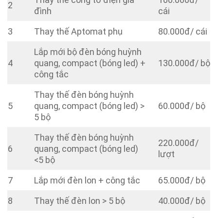
2
đình
cái
3
Thay thế Aptomat phụ
80.000đ/ cái
Lắp mới bộ đèn bóng huỳnh
4
quang, compact (bóng led) +
130.000đ/ bộ
công tắc
Thay thế đèn bóng huỳnh
5
quang, compact (bóng led) >
60.000đ/ bộ
5 bộ
Thay thế đèn bóng huỳnh
220.000đ/
6
quang, compact (bóng led)
lượt
<5 bộ
7
Lắp mới đèn lon + công tắc
65.000đ/ bộ
8
Thay thế đèn lon > 5 bộ
40.000đ/ bộ