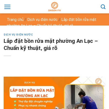
Chuyển
đến
nội
Trang chủ
/
Dịch vụ điện nước
/
Lắp đặt bồn rửa mặt
dung
phường An Lạc – Chuẩn kỹ thuật, giá rõ
DỊCH VỤ ĐIỆN NƯỚC
Lắp đặt bồn rửa mặt phường An Lạc –
Chuẩn kỹ thuật, giá rõ