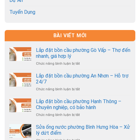
Dự Án
Tuyển Dụng
BÀI VIẾT MỚI
Lắp đặt bồn cầu phường Gò Vấp – Thợ đến
nhanh, giá hợp lý
Chức năng bình luận bị tắt
ở
Lắp
đặt
Lắp đặt bồn cầu phường An Nhơn – Hỗ trợ
bồn
24/7
cầu
Chức năng bình luận bị tắt
ở
phường
Lắp
Gò
đặt
Lắp đặt bồn cầu phường Hạnh Thông –
Vấp
bồn
–
Chuyên nghiệp, có bảo hành
cầu
Thợ
Chức năng bình luận bị tắt
ở
phường
đến
Lắp
An
nhanh,
đặt
Sửa ống nước phường Bình Hưng Hòa – Xử
Nhơn
giá
bồn
–
lý dứt điểm
hợp
cầu
Hỗ
lý