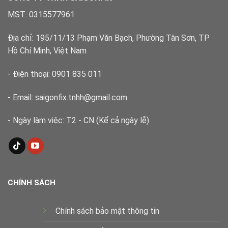
nhanh,
đúng
MST: 0315577961
kỹ
thuật
Địa chỉ: 195/11/13 Phạm Văn Bạch, Phường Tân Sơn, TP
Hồ Chí Minh, Việt Nam
- Điện thoại: 0901 835 011
- Email: saigonfix.tnhh@gmail.com
- Ngày làm việc: T2 - CN (Kể cả ngày lễ)
CHÍNH SÁCH
Chính sách bảo mật thông tin