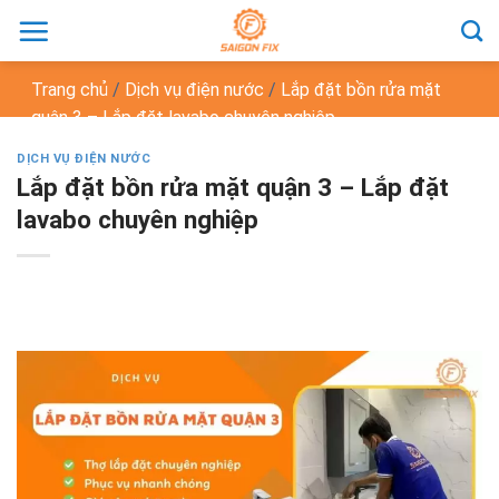
Chuyển
đến
nội
Trang chủ
/
Dịch vụ điện nước
/
Lắp đặt bồn rửa mặt
dung
quận 3 – Lắp đặt lavabo chuyên nghiệp
DỊCH VỤ ĐIỆN NƯỚC
Lắp đặt bồn rửa mặt quận 3 – Lắp đặt
lavabo chuyên nghiệp