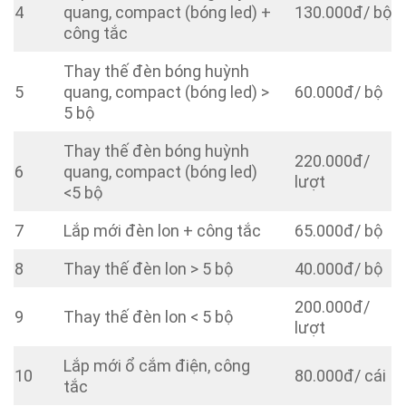
4
quang, compact (bóng led) +
130.000đ/ bộ
công tắc
Thay thế đèn bóng huỳnh
5
quang, compact (bóng led) >
60.000đ/ bộ
5 bộ
Thay thế đèn bóng huỳnh
220.000đ/
6
quang, compact (bóng led)
lượt
<5 bộ
7
Lắp mới đèn lon + công tắc
65.000đ/ bộ
8
Thay thế đèn lon > 5 bộ
40.000đ/ bộ
200.000đ/
9
Thay thế đèn lon < 5 bộ
lượt
Lắp mới ổ cắm điện, công
10
80.000đ/ cái
tắc