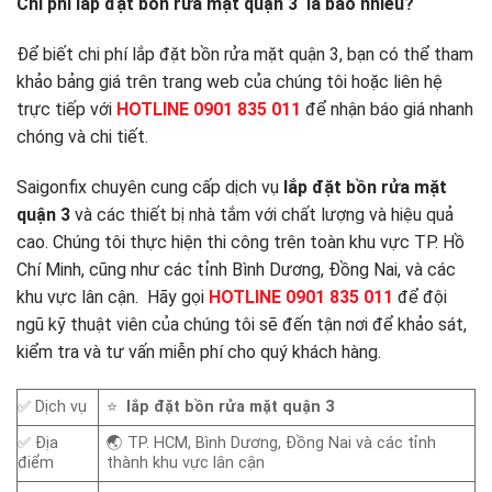
Chi phí lắp đặt bồn rửa mặt quận 3 là bao nhiêu?
Để biết chi phí lắp đặt bồn rửa mặt quận 3, bạn có thể tham
khảo bảng giá trên trang web của chúng tôi hoặc liên hệ
trực tiếp với
HOTLINE 0901 835 011
để nhận báo giá nhanh
chóng và chi tiết.
Saigonfix chuyên cung cấp dịch vụ
lắp đặt bồn rửa mặt
quận 3
và các thiết bị nhà tắm với chất lượng và hiệu quả
cao. Chúng tôi thực hiện thi công trên toàn khu vực TP. Hồ
Chí Minh, cũng như các tỉnh Bình Dương, Đồng Nai, và các
khu vực lân cận. Hãy gọi
HOTLINE 0901 835 011
để đội
ngũ kỹ thuật viên của chúng tôi sẽ đến tận nơi để khảo sát,
kiểm tra và tư vấn miễn phí cho quý khách hàng.
✅ Dịch vụ
⭐
lắp đặt bồn rửa mặt quận 3
✅ Địa
🌏 TP. HCM, Bình Dương, Đồng Nai và các tỉnh
điểm
thành khu vực lân cận