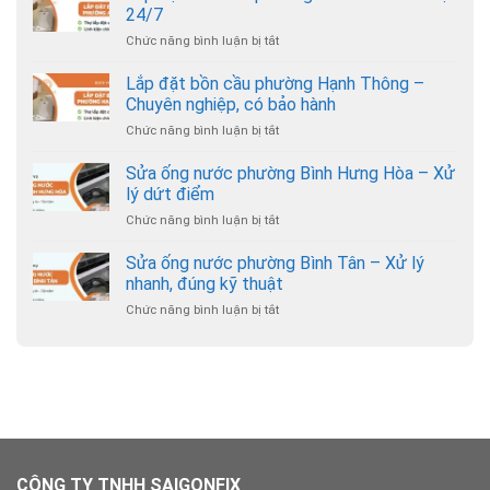
bồn
24/7
cầu
Chức năng bình luận bị tắt
ở
phường
Lắp
Gò
đặt
Lắp đặt bồn cầu phường Hạnh Thông –
Vấp
bồn
–
Chuyên nghiệp, có bảo hành
cầu
Thợ
Chức năng bình luận bị tắt
ở
phường
đến
Lắp
An
nhanh,
đặt
Sửa ống nước phường Bình Hưng Hòa – Xử
Nhơn
giá
bồn
–
lý dứt điểm
hợp
cầu
Hỗ
lý
Chức năng bình luận bị tắt
ở
phường
trợ
Sửa
Hạnh
24/7
ống
Sửa ống nước phường Bình Tân – Xử lý
Thông
nước
–
nhanh, đúng kỹ thuật
phường
Chuyên
Chức năng bình luận bị tắt
ở
Bình
nghiệp,
Sửa
Hưng
có
ống
Hòa
bảo
nước
–
hành
phường
Xử
Bình
lý
Tân
dứt
–
điểm
Xử
lý
CÔNG TY TNHH SAIGONFIX