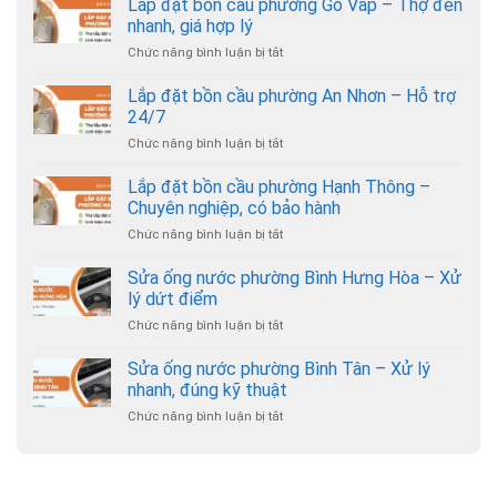
Lắp đặt bồn cầu phường Gò Vấp – Thợ đến
nhanh, giá hợp lý
Chức năng bình luận bị tắt
ở
Lắp
đặt
Lắp đặt bồn cầu phường An Nhơn – Hỗ trợ
bồn
24/7
cầu
Chức năng bình luận bị tắt
ở
phường
Lắp
Gò
đặt
Lắp đặt bồn cầu phường Hạnh Thông –
Vấp
bồn
–
Chuyên nghiệp, có bảo hành
cầu
Thợ
Chức năng bình luận bị tắt
ở
phường
đến
Lắp
An
nhanh,
đặt
Sửa ống nước phường Bình Hưng Hòa – Xử
Nhơn
giá
bồn
–
lý dứt điểm
hợp
cầu
Hỗ
lý
Chức năng bình luận bị tắt
ở
phường
trợ
Sửa
Hạnh
24/7
ống
Sửa ống nước phường Bình Tân – Xử lý
Thông
nước
–
nhanh, đúng kỹ thuật
phường
Chuyên
Chức năng bình luận bị tắt
ở
Bình
nghiệp,
Sửa
Hưng
có
ống
Hòa
bảo
nước
–
hành
phường
Xử