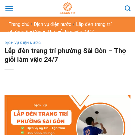
Chuyển
đến
nội
Trang chủ
/
Dịch vụ điện nước
/
Lắp đèn trang trí
dung
phường Sài Gòn – Thợ giỏi làm việc 24/7
DỊCH VỤ ĐIỆN NƯỚC
Lắp đèn trang trí phường Sài Gòn – Thợ
giỏi làm việc 24/7