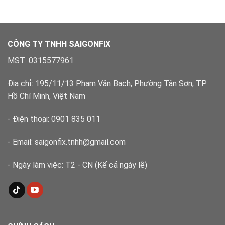
Bình
lý
Tân
dứt
–
điểm
Xử
lý
CÔNG TY TNHH SAIGONFIX
nhanh,
đúng
MST: 0315577961
kỹ
thuật
Địa chỉ: 195/11/13 Phạm Văn Bạch, Phường Tân Sơn, TP
Hồ Chí Minh, Việt Nam
- Điện thoại: 0901 835 011
- Email: saigonfix.tnhh@gmail.com
- Ngày làm việc: T2 - CN (Kể cả ngày lễ)