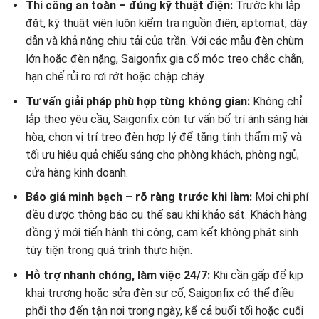
Thi công an toàn – đúng kỹ thuật điện:
Trước khi lắp
đặt, kỹ thuật viên luôn kiểm tra nguồn điện, aptomat, dây
dẫn và khả năng chịu tải của trần. Với các mẫu đèn chùm
lớn hoặc đèn nặng, Saigonfix gia cố móc treo chắc chắn,
hạn chế rủi ro rơi rớt hoặc chập cháy.
Tư vấn giải pháp phù hợp từng không gian:
Không chỉ
lắp theo yêu cầu, Saigonfix còn tư vấn bố trí ánh sáng hài
hòa, chọn vị trí treo đèn hợp lý để tăng tính thẩm mỹ và
tối ưu hiệu quả chiếu sáng cho phòng khách, phòng ngủ,
cửa hàng kinh doanh.
Báo giá minh bạch – rõ ràng trước khi làm:
Mọi chi phí
đều được thông báo cụ thể sau khi khảo sát. Khách hàng
đồng ý mới tiến hành thi công, cam kết không phát sinh
tùy tiện trong quá trình thực hiện.
Hỗ trợ nhanh chóng, làm việc 24/7:
Khi cần gấp để kịp
khai trương hoặc sửa đèn sự cố, Saigonfix có thể điều
phối thợ đến tận nơi trong ngày, kể cả buổi tối hoặc cuối