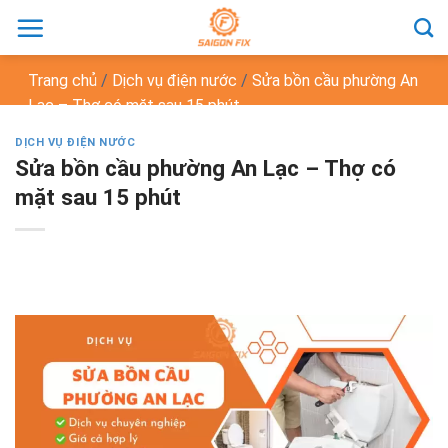
Chuyển
đến
nội
Trang chủ
/
Dịch vụ điện nước
/
Sửa bồn cầu phường An
dung
Lạc – Thợ có mặt sau 15 phút
DỊCH VỤ ĐIỆN NƯỚC
Sửa bồn cầu phường An Lạc – Thợ có
mặt sau 15 phút