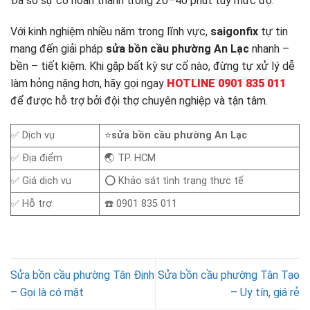
Đa số sự cố hoàn thành trong 20–40 phút tùy mức độ.
Với kinh nghiệm nhiều năm trong lĩnh vực,
saigonfix
tự tin
mang đến giải pháp
sửa bồn cầu phường An Lạc
nhanh –
bền – tiết kiệm. Khi gặp bất kỳ sự cố nào, đừng tự xử lý dễ
làm hỏng nặng hơn, hãy gọi ngay
HOTLINE 0901 835 011
để được hỗ trợ bởi đội thợ chuyên nghiệp và tận tâm.
✅ Dịch vụ
⭐
sửa bồn cầu phường An Lạc
✅ Địa điểm
🌏 TP. HCM
✅ Giá dịch vụ
⭕ Khảo sát tình trạng thực tế
✅ Hỗ trợ
☎️ 0901 835 011
Sửa bồn cầu phường Tân Định
Sửa bồn cầu phường Tân Tạo
– Gọi là có mặt
– Uy tín, giá rẻ