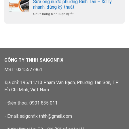
ống
Sửa ống nước phường Bình Tân – Xử lý
Thông
nước
–
nhanh, đúng kỹ thuật
phường
Chuyên
Chức năng bình luận bị tắt
ở
Bình
nghiệp,
Sửa
Hưng
có
ống
Hòa
bảo
nước
–
hành
phường
Xử
Bình
lý
Tân
dứt
–
điểm
Xử
lý
CÔNG TY TNHH SAIGONFIX
nhanh,
đúng
MST: 0315577961
kỹ
thuật
Địa chỉ: 195/11/13 Phạm Văn Bạch, Phường Tân Sơn, TP
Hồ Chí Minh, Việt Nam
- Điện thoại: 0901 835 011
- Email: saigonfix.tnhh@gmail.com