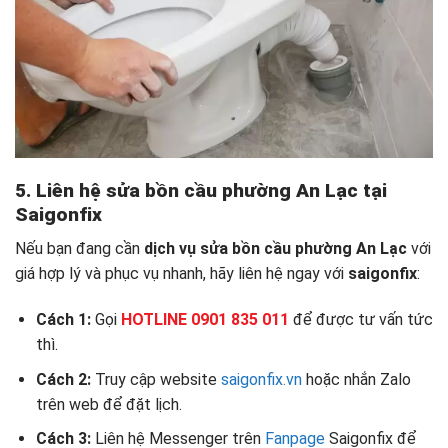
5. Liên hệ sửa bồn cầu phường An Lạc tại
Saigonfix
Nếu bạn đang cần
dịch vụ sửa bồn cầu phường An Lạc
với
giá hợp lý và phục vụ nhanh, hãy liên hệ ngay với
saigonfix
:
Cách 1:
Gọi
HOTLINE 0901 835 011
để được tư vấn tức
thì.
Cách 2:
Truy cập website
saigonfix.vn
hoặc nhắn Zalo
trên web để đặt lịch.
Cách 3:
Liên hệ Messenger trên
Fanpage
Saigonfix để