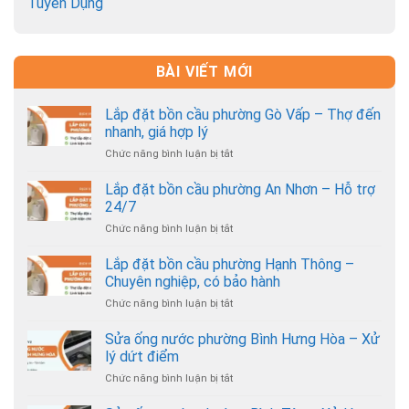
Tuyển Dụng
BÀI VIẾT MỚI
Lắp đặt bồn cầu phường Gò Vấp – Thợ đến
nhanh, giá hợp lý
Chức năng bình luận bị tắt
ở
Lắp
đặt
Lắp đặt bồn cầu phường An Nhơn – Hỗ trợ
bồn
24/7
cầu
Chức năng bình luận bị tắt
ở
phường
Lắp
Gò
đặt
Lắp đặt bồn cầu phường Hạnh Thông –
Vấp
bồn
–
Chuyên nghiệp, có bảo hành
cầu
Thợ
Chức năng bình luận bị tắt
ở
phường
đến
Lắp
An
nhanh,
đặt
Sửa ống nước phường Bình Hưng Hòa – Xử
Nhơn
giá
bồn
–
lý dứt điểm
hợp
cầu
Hỗ
lý
Chức năng bình luận bị tắt
ở
phường
trợ
Sửa
Hạnh
24/7