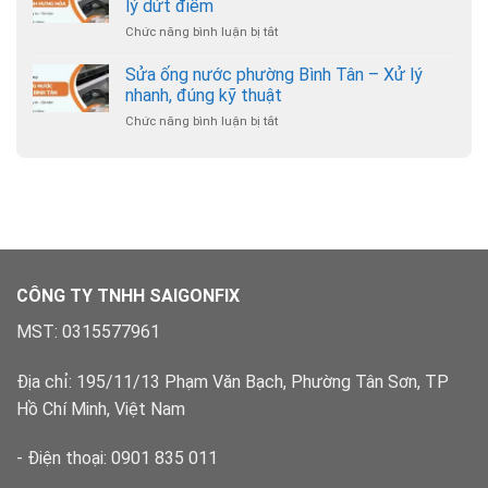
–
lý dứt điểm
hợp
cầu
Hỗ
lý
Chức năng bình luận bị tắt
ở
phường
trợ
Sửa
Hạnh
24/7
ống
Sửa ống nước phường Bình Tân – Xử lý
Thông
nước
–
nhanh, đúng kỹ thuật
phường
Chuyên
Chức năng bình luận bị tắt
ở
Bình
nghiệp,
Sửa
Hưng
có
ống
Hòa
bảo
nước
–
hành
phường
Xử
Bình
lý
Tân
dứt
–
điểm
Xử
lý
CÔNG TY TNHH SAIGONFIX
nhanh,
đúng
MST: 0315577961
kỹ
thuật
Địa chỉ: 195/11/13 Phạm Văn Bạch, Phường Tân Sơn, TP
Hồ Chí Minh, Việt Nam
- Điện thoại: 0901 835 011