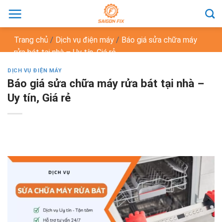
Chuyển
đến
nội
Trang chủ
/
Dịch vụ điện máy
/
Báo giá sửa chữa máy
dung
rửa bát tại nhà – Uy tín, Giá rẻ
DỊCH VỤ ĐIỆN MÁY
Báo giá sửa chữa máy rửa bát tại nhà –
Uy tín, Giá rẻ