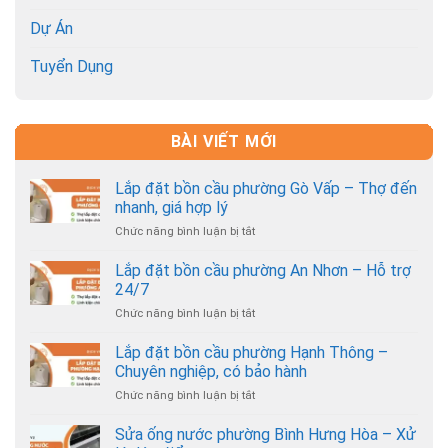
Dự Án
Tuyển Dụng
BÀI VIẾT MỚI
Lắp đặt bồn cầu phường Gò Vấp – Thợ đến
nhanh, giá hợp lý
Chức năng bình luận bị tắt
ở
Lắp
đặt
Lắp đặt bồn cầu phường An Nhơn – Hỗ trợ
bồn
24/7
cầu
Chức năng bình luận bị tắt
ở
phường
Lắp
Gò
đặt
Lắp đặt bồn cầu phường Hạnh Thông –
Vấp
bồn
–
Chuyên nghiệp, có bảo hành
cầu
Thợ
Chức năng bình luận bị tắt
ở
phường
đến
Lắp
An
nhanh,
đặt
Sửa ống nước phường Bình Hưng Hòa – Xử
Nhơn
giá
bồn