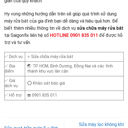
gian của quý khách.
Hy vọng những hướng dẫn trên sẽ giúp quá trình sử dụng
máy rửa bát của gia đình bạn dễ dàng và hiệu quả hơn. Để
biết thêm nhiều thông tin về dịch vụ
sửa chữa máy rửa bát
tại Saigonfix liên hệ số
HOTLINE 0901 835 011
để được hỗ
trợ và tư vấn.
✅ Dịch vụ
⭐ Sửa chữa máy rửa bát
✅ Địa
🌏 TP. HCM, Bình Dương, Đồng Nai và các tỉnh
điểm
thành khu vực lân cận
✅ Giá
⭕ Khảo sát báo giá
dịch vụ
✅ Hỗ trợ
☎️ 0901 835 011
Sửa máy lọc không khí