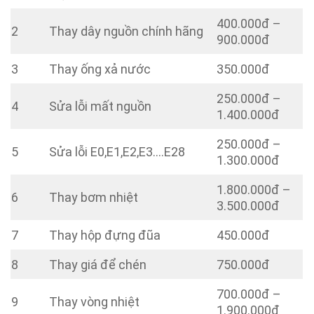
400.000đ –
2
Thay dây nguồn chính hãng
900.000đ
3
Thay ống xả nước
350.000đ
250.000đ –
4
Sửa lỗi mất nguồn
1.400.000đ
250.000đ –
5
Sửa lỗi E0,E1,E2,E3….E28
1.300.000đ
1.800.000đ –
6
Thay bơm nhiệt
3.500.000đ
7
Thay hộp đựng đũa
450.000đ
8
Thay giá để chén
750.000đ
700.000đ –
9
Thay vòng nhiệt
1.900.000đ