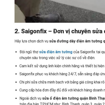
2. Saigonfix – Đơn vị chuyên
sửa 
Hãy lựa chọn dịch vụ
sửa đường dây điện âm tường 
Đội ngũ thợ
sửa điện âm tường
của Saigonfix tại q
chuyên sâu trong việc xử lý các sự cố về điện.
Cam kết sử dụng linh kiện chính hãng và thiết bị hiệ
Saigonfix phục vụ khách hàng 24/7, sẵn sàng đáp ứn
Chi phí sửa chữa minh bạch với bảng giá công khai rõ
Cung cấp hóa đơn đầy đủ đối với khách hàng doanh ng
Ngoài dịch vụ
sửa ổ điện âm tường quận Bình Thạ
trên địa bàn TP.HCM như: Bình Thạnh, quận 3, quận 2,