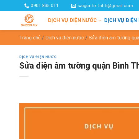
Chuyển
0901 835 011
saigonfix.tnhh@gmail.com
đến
nội
DỊCH VỤ ĐIỆN NƯỚC
DỊCH VỤ ĐIỆN
dung
Trang chủ
/
Dịch vụ điện nước
/
Sửa điện âm tường quận
DỊCH VỤ ĐIỆN NƯỚC
Sửa điện âm tường quận Bình Thạ