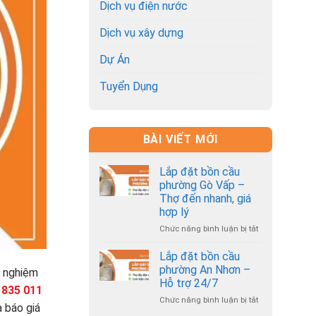
Dịch vụ điện nước
Dịch vụ xây dựng
Dự Án
Tuyển Dụng
BÀI VIẾT MỚI
Lắp đặt bồn cầu
phường Gò Vấp –
Thợ đến nhanh, giá
hợp lý
Chức năng bình luận bị tắt
ở
Lắp
đặt
Lắp đặt bồn cầu
bồn
phường An Nhơn –
h nghiệm
cầu
Hỗ trợ 24/7
 835 011
phường
Chức năng bình luận bị tắt
ở
Gò
à báo giá
Lắp
Vấp