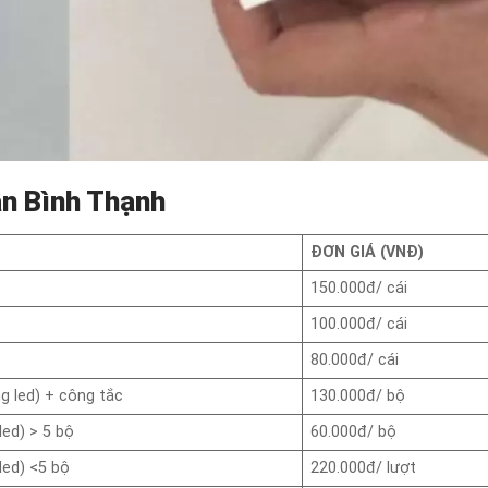
ận Bình Thạnh
ĐƠN GIÁ (VNĐ)
150.000đ/ cái
100.000đ/ cái
80.000đ/ cái
 led) + công tắc
130.000đ/ bộ
ed) > 5 bộ
60.000đ/ bộ
led) <5 bộ
220.000đ/ lượt