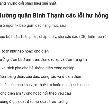
ng những giải pháp hiệu quả nhất.
tường quận Bình Thạnh các
lỗi hư hỏng
a Saigonfix bao gồm các hạng mục sau:
c bộ hoặc toàn phần, chập cháy, sập cầu dao (CB), kiểm tra rò r
n toàn như nẹp hoặc ống điện.
ưởng, đèn LED âm trần, đèn cao áp và đèn trang trí.
h và tách pha cho hệ thống điện công nghiệp.
iện, bảng điện, cầu dao, công tắc và ổ cắm điện.
u cầu của các khu vực thuê trọ hoặc cơ sở kinh doanh.
hống điện âm tường hoặc nổi theo yêu cầu.
huông điện, quạt đảo, và quạt treo tường.