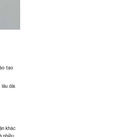
ào tạo
lâu dài.
uận khác
à nhiều