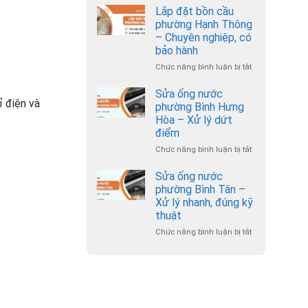
đặt
–
Lắp đặt bồn cầu
bồn
Thợ
phường Hạnh Thông
cầu
đến
– Chuyên nghiệp, có
phường
nhanh,
bảo hành
An
giá
Nhơn
Chức năng bình luận bị tắt
hợp
ở
–
lý
Lắp
Hỗ
đặt
Sửa ống nước
trợ
ỉ điện và
bồn
phường Bình Hưng
24/7
cầu
Hòa – Xử lý dứt
phường
điểm
Hạnh
Thông
Chức năng bình luận bị tắt
ở
–
Sửa
Chuyên
ống
Sửa ống nước
nghiệp,
nước
phường Bình Tân –
có
phường
Xử lý nhanh, đúng kỹ
bảo
Bình
thuật
hành
Hưng
Hòa
Chức năng bình luận bị tắt
ở
–
Sửa
Xử
ống
lý
nước
dứt
phường
điểm
Bình
Tân