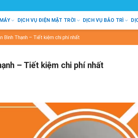
 MÁY
DỊCH VỤ ĐIỆN MẶT TRỜI
DỊCH VỤ BẢO TRÌ
DỊ
 Bình Thạnh – Tiết kiệm chi phí nhất
nh – Tiết kiệm chi phí nhất