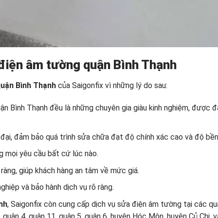
điện âm tường quận Bình Thạnh
quận Bình Thạnh
của Saigonfix vì những lý do sau:
uận Bình Thạnh đều là những chuyên gia giàu kinh nghiệm, được đ
n đại, đảm bảo quá trình sửa chữa đạt độ chính xác cao và độ bền 
g mọi yêu cầu bất cứ lúc nào.
 ràng, giúp khách hàng an tâm về mức giá.
hiệp và bảo hành dịch vụ rõ ràng.
nh
, Saigonfix còn cung cấp dịch vụ sửa điện âm tường tại các q
 quận 4, quận 11, quận 5, quận 6, huyện Hóc Môn, huyện Củ Chi, v