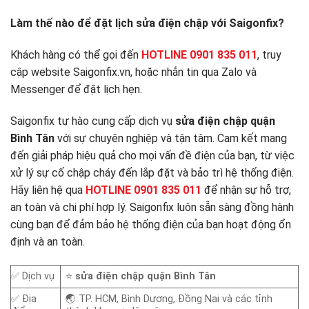
Làm thế nào để đặt lịch sửa điện chập với Saigonfix?
Khách hàng có thể gọi đến
HOTLINE 0901 835 011
, truy
cập website Saigonfix.vn, hoặc nhắn tin qua Zalo và
Messenger để đặt lịch hẹn.
Saigonfix tự hào cung cấp dịch vụ
sửa điện chập quận
Bình Tân
với sự chuyên nghiệp và tận tâm. Cam kết mang
đến giải pháp hiệu quả cho mọi vấn đề điện của bạn, từ việc
xử lý sự cố chập cháy đến lắp đặt và bảo trì hệ thống điện.
Hãy liên hệ qua
HOTLINE 0901 835 011
để nhận sự hỗ trợ,
an toàn và chi phí hợp lý. Saigonfix luôn sẵn sàng đồng hành
cùng bạn để đảm bảo hệ thống điện của bạn hoạt động ổn
định và an toàn.
✅ Dịch vụ
⭐
sửa
điện chập quận Bình Tân
✅ Địa
🌏 TP. HCM, Bình Dương, Đồng Nai và các tỉnh