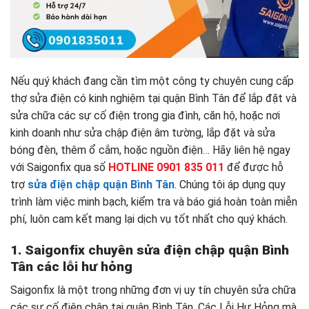
Nếu quý khách đang cần tìm một công ty chuyên cung cấp
thợ sửa điện có kinh nghiệm tại quận Bình Tân để lắp đặt và
sửa chữa các sự cố điện trong gia đình, căn hộ, hoặc nơi
kinh doanh như sửa chập điện âm tường, lắp đặt và sửa
bóng đèn, thêm ổ cắm, hoặc nguồn điện… Hãy liên hệ ngay
với Saigonfix qua số
HOTLINE 0901 835 011
để được hỗ
trợ
sửa điện chập quận Bình Tân
. Chúng tôi áp dụng quy
trình làm việc minh bạch, kiểm tra và báo giá hoàn toàn miễn
phí, luôn cam kết mang lại dịch vụ tốt nhất cho quý khách.
1. Saigonfix chuyên sửa
điện chập quận Bình
Tân
các lỗi hư hỏng
Saigonfix là một trong những đơn vị uy tín chuyên sửa chữa
các sự cố điện chập tại quận Bình Tân. Các Lỗi Hư Hỏng mà