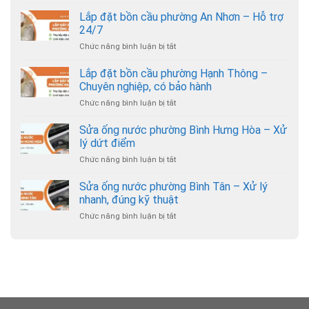
Lắp
đặt
Lắp đặt bồn cầu phường An Nhơn – Hỗ trợ
bồn
24/7
cầu
Chức năng bình luận bị tắt
ở
phường
Lắp
Gò
đặt
Lắp đặt bồn cầu phường Hạnh Thông –
Vấp
bồn
–
Chuyên nghiệp, có bảo hành
cầu
Thợ
Chức năng bình luận bị tắt
ở
phường
đến
Lắp
An
nhanh,
đặt
Sửa ống nước phường Bình Hưng Hòa – Xử
Nhơn
giá
bồn
–
lý dứt điểm
hợp
cầu
Hỗ
lý
Chức năng bình luận bị tắt
ở
phường
trợ
Sửa
Hạnh
24/7
ống
Sửa ống nước phường Bình Tân – Xử lý
Thông
nước
–
nhanh, đúng kỹ thuật
phường
Chuyên
Chức năng bình luận bị tắt
ở
Bình
nghiệp,
Sửa
Hưng
có
ống
Hòa
bảo
nước
–
hành
phường
Xử
Bình
lý
Tân
dứt
–
điểm