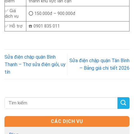
điểm
thành khu vực lân cận
✅ Giá
⭕ 150.000đ – 900.000đ
dịch vụ
✅ Hỗ trợ
☎️ 0901 835 011
Sửa điện chập quận Bình
Sửa điện chập quận Tân Bình
Thạnh – Thợ sửa điện giỏi, uy
– Bảng giá chi tiết 2026
tín
CÁC DỊCH VỤ