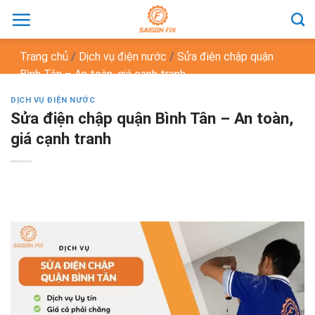
Chuyển
đến
nội
Trang chủ
/
Dịch vụ điện nước
/
Sửa điện chập quận
dung
Bình Tân – An toàn, giá cạnh tranh
DỊCH VỤ ĐIỆN NƯỚC
Sửa điện chập quận Bình Tân – An toàn,
giá cạnh tranh