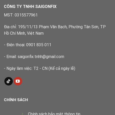
Xử
lý
CÔNG TY TNHH SAIGONFIX
nhanh,
đúng
MST: 0315577961
kỹ
thuật
Địa chỉ: 195/11/13 Phạm Văn Bạch, Phường Tân Sơn, TP
Hồ Chí Minh, Việt Nam
- Điện thoại: 0901 835 011
- Email: saigonfix.tnhh@gmail.com
- Ngày làm việc: T2 - CN (Kể cả ngày lễ)
CHÍNH SÁCH
Chính sách bảo mật thông tin