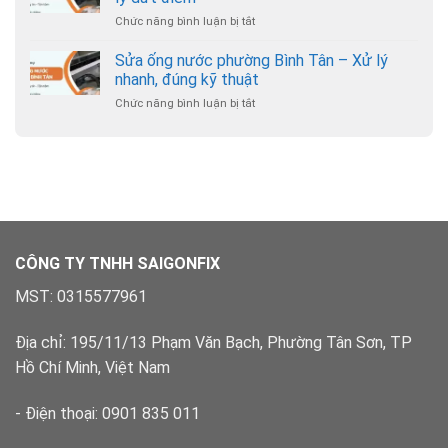
cầu
Hỗ
lý
Chức năng bình luận bị tắt
ở
phường
trợ
Sửa
Hạnh
24/7
ống
Sửa ống nước phường Bình Tân – Xử lý
Thông
nước
–
nhanh, đúng kỹ thuật
phường
Chuyên
Chức năng bình luận bị tắt
ở
Bình
nghiệp,
Sửa
Hưng
có
ống
Hòa
bảo
nước
–
hành
phường
Xử
Bình
lý
Tân
dứt
–
điểm
Xử
lý
CÔNG TY TNHH SAIGONFIX
nhanh,
đúng
MST: 0315577961
kỹ
thuật
Địa chỉ: 195/11/13 Phạm Văn Bạch, Phường Tân Sơn, TP
Hồ Chí Minh, Việt Nam
- Điện thoại: 0901 835 011