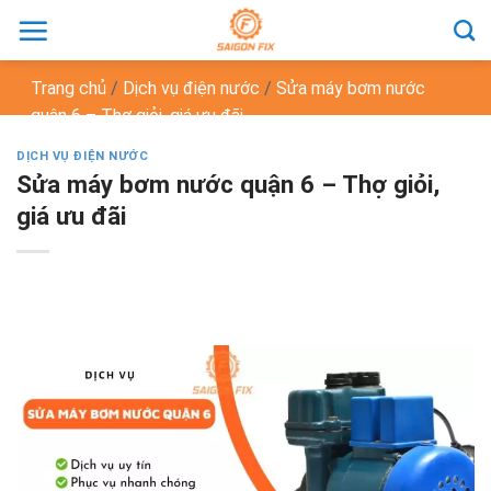
Chuyển
đến
nội
Trang chủ
/
Dịch vụ điện nước
/
Sửa máy bơm nước
dung
quận 6 – Thợ giỏi, giá ưu đãi
DỊCH VỤ ĐIỆN NƯỚC
Sửa máy bơm nước quận 6 – Thợ giỏi,
giá ưu đãi