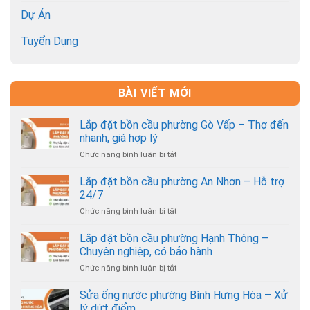
Dự Án
Tuyển Dụng
BÀI VIẾT MỚI
Lắp đặt bồn cầu phường Gò Vấp – Thợ đến
nhanh, giá hợp lý
Chức năng bình luận bị tắt
ở
Lắp
đặt
Lắp đặt bồn cầu phường An Nhơn – Hỗ trợ
bồn
24/7
cầu
Chức năng bình luận bị tắt
ở
phường
Lắp
Gò
đặt
Lắp đặt bồn cầu phường Hạnh Thông –
Vấp
bồn
–
Chuyên nghiệp, có bảo hành
cầu
Thợ
Chức năng bình luận bị tắt
ở
phường
đến
Lắp
An
nhanh,
đặt
Sửa ống nước phường Bình Hưng Hòa – Xử
Nhơn
giá
bồn
–
lý dứt điểm
hợp