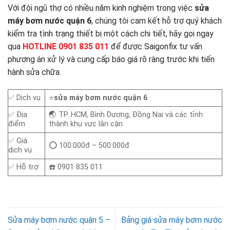
Với đội ngũ thợ có nhiều năm kinh nghiệm trong việc
sửa
máy bơm nước quận 6
, chúng tôi cam kết hỗ trợ quý khách
kiểm tra tình trạng thiết bị một cách chi tiết, hãy gọi ngay
qua
HOTLINE 0901 835 011
để được Saigonfix tư vấn
phương án xử lý và cung cấp báo giá rõ ràng trước khi tiến
hành sửa chữa.
✅ Dịch vụ
⭐
sửa máy bơm nước quận 6
✅ Địa
🌏 TP. HCM, Bình Dương, Đồng Nai và các tỉnh
điểm
thành khu vực lân cận
✅ Giá
⭕ 100.000đ – 500.000đ
dịch vụ
✅ Hỗ trợ
☎️ 0901 835 011
Sửa máy bơm nước quận 5 –
Bảng giá sửa máy bơm nước