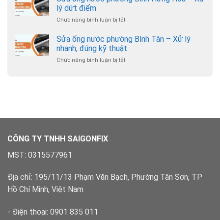
bồn
–
lý dứt điểm
hợp
cầu
Hỗ
lý
Chức năng bình luận bị tắt
ở
phường
trợ
Sửa
Hạnh
24/7
ống
Sửa ống nước phường Bình Tân – Xử lý
Thông
nước
–
nhanh, đúng kỹ thuật
phường
Chuyên
Chức năng bình luận bị tắt
ở
Bình
nghiệp,
Sửa
Hưng
có
ống
Hòa
bảo
nước
–
hành
phường
Xử
Bình
lý
Tân
dứt
–
điểm
Xử
lý
CÔNG TY TNHH SAIGONFIX
nhanh,
đúng
MST: 0315577961
kỹ
thuật
Địa chỉ: 195/11/13 Phạm Văn Bạch, Phường Tân Sơn, TP
Hồ Chí Minh, Việt Nam
- Điện thoại: 0901 835 011