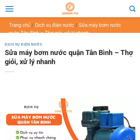
Chuyển
đến
nội
Trang chủ
/
Dịch vụ điện nước
/
Sửa máy bơm nước
dung
quận Tân Bình – Thợ giỏi, xử lý nhanh
DỊCH VỤ ĐIỆN NƯỚC
Sửa máy bơm nước quận Tân Bình – Thợ
giỏi, xử lý nhanh