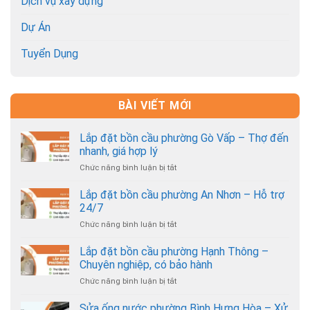
Dịch vụ xây dựng
Dự Án
Tuyển Dụng
BÀI VIẾT MỚI
Lắp đặt bồn cầu phường Gò Vấp – Thợ đến
nhanh, giá hợp lý
Chức năng bình luận bị tắt
ở
Lắp
đặt
Lắp đặt bồn cầu phường An Nhơn – Hỗ trợ
bồn
24/7
cầu
Chức năng bình luận bị tắt
ở
phường
Lắp
Gò
đặt
Lắp đặt bồn cầu phường Hạnh Thông –
Vấp
bồn
–
Chuyên nghiệp, có bảo hành
cầu
Thợ
Chức năng bình luận bị tắt
ở
phường
đến
Lắp
An
nhanh,
đặt
Sửa ống nước phường Bình Hưng Hòa – Xử
Nhơn
giá