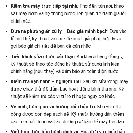
Kiểm tra máy trực tiếp tại nhà
: Thợ đến tận nơi, khảo
sát máy bơm và hệ thống nước liên quan để đánh giá lỗi
chính xác.
Đưa ra phương án xử lý – Báo giá minh bạch
: Dựa vào
lỗi cụ thể, kỹ thuật viên sẽ đề xuất giải pháp hợp lý và
gửi báo giá chi tiết để bạn dễ cân nhắc.
Tiến hành sửa chữa cẩn thận
: Khi khách hàng đồng ý,
kỹ thuật sẽ thao tác đúng kỹ thuật, sử dụng linh kiện
chính hãng (nếu thay) và đảm bảo an toàn điện nước.
Kiểm tra vận hành – nghiệm thu
: Sau khi sửa xong, máy
được chạy thử để đảm bảo hoạt động bình thường. Kỹ
thuật sẽ kiểm tra các vị trí rò rỉ hoặc nguy cơ khác.
Vệ sinh, bàn giao và hướng dẫn bảo trì
: Khu vực thi
công được dọn dẹp sạch sẽ. Kỹ thuật hướng dẫn thêm
các mẹo sử dụng và bảo dưỡng cơ bản để máy bền lâu.
Viết hóa đơn, bảo hành dịch vụ
: Hóa đơn và phiếu bảo