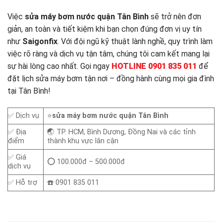
Việc
sửa máy bơm nước quận Tân Bình
sẽ trở nên đơn
giản, an toàn và tiết kiệm khi bạn chọn đúng đơn vị uy tín
như
Saigonfix
. Với đội ngũ kỹ thuật lành nghề, quy trình làm
việc rõ ràng và dịch vụ tận tâm, chúng tôi cam kết mang lại
sự hài lòng cao nhất. Gọi ngay
HOTLINE 0901 835 011
để
đặt lịch sửa máy bơm tận nơi – đồng hành cùng mọi gia đình
tại Tân Bình!
✅ Dịch vụ
⭐
sửa máy bơm nước quận Tân Bình
✅ Địa
🌏 TP. HCM, Bình Dương, Đồng Nai và các tỉnh
điểm
thành khu vực lân cận
✅ Giá
⭕ 100.000đ – 500.000đ
dịch vụ
✅ Hỗ trợ
☎️ 0901 835 011