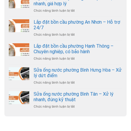
nhanh, giá hợp lý
Chức năng bình luận bị tắt
ở
Lắp
đặt
Lắp đặt bồn cầu phường An Nhơn – Hỗ trợ
bồn
24/7
cầu
Chức năng bình luận bị tắt
ở
phường
Lắp
Gò
đặt
Lắp đặt bồn cầu phường Hạnh Thông –
Vấp
bồn
–
Chuyên nghiệp, có bảo hành
cầu
Thợ
Chức năng bình luận bị tắt
ở
phường
đến
Lắp
An
nhanh,
đặt
Sửa ống nước phường Bình Hưng Hòa – Xử
Nhơn
giá
bồn
–
lý dứt điểm
hợp
cầu
Hỗ
lý
Chức năng bình luận bị tắt
ở
phường
trợ
Sửa
Hạnh
24/7
ống
Sửa ống nước phường Bình Tân – Xử lý
Thông
nước
–
nhanh, đúng kỹ thuật
phường
Chuyên
Chức năng bình luận bị tắt
ở
Bình
nghiệp,
Sửa
Hưng
có
ống
Hòa
bảo
nước
–
hành
phường
Xử