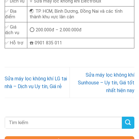
✅ Dịch vụ
⭐ Sửa máy lọc không khí Electrolux
✅ Địa
🌏 TP. HCM, Bình Dương, Đồng Nai và các tỉnh
điểm
thành khu vực lân cận
✅ Giá
⭕ 200.000đ – 2.000.000đ
dịch vụ
✅ Hỗ trợ
☎️ 0901 835 011
Sửa máy lọc không khí
Sửa máy lọc không khí LG tại
Sunhouse – Uy tín, Giá tốt
nhà – Dịch vụ Uy tín, Giá rẻ
nhất hiện nay