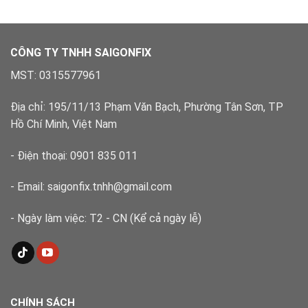
Bình
lý
Tân
dứt
–
điểm
Xử
lý
CÔNG TY TNHH SAIGONFIX
nhanh,
đúng
MST: 0315577961
kỹ
thuật
Địa chỉ: 195/11/13 Phạm Văn Bạch, Phường Tân Sơn, TP
Hồ Chí Minh, Việt Nam
- Điện thoại: 0901 835 011
- Email: saigonfix.tnhh@gmail.com
- Ngày làm việc: T2 - CN (Kể cả ngày lễ)
CHÍNH SÁCH