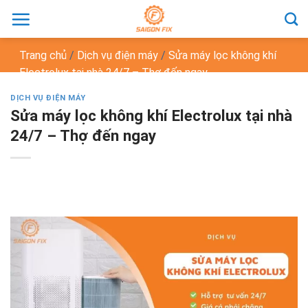
Chuyển
đến
nội
Trang chủ
/
Dịch vụ điện máy
/
Sửa máy lọc không khí
dung
Electrolux tại nhà 24/7 – Thợ đến ngay
DỊCH VỤ ĐIỆN MÁY
Sửa máy lọc không khí Electrolux tại nhà
24/7 – Thợ đến ngay