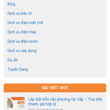
Blog
Dịch vụ bảo trì
Dịch vụ điện mặt trời
Dịch vụ điện máy
Dịch vụ điện nước
Dịch vụ xây dựng
Dự Án
Tuyển Dụng
BÀI VIẾT MỚI
Lắp đặt bồn cầu phường Gò Vấp – Thợ đến
nhanh, giá hợp lý
Chức năng bình luận bị tắt
ở