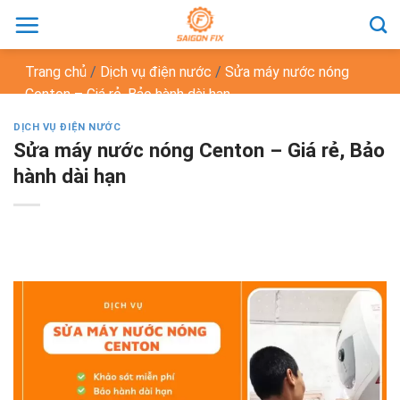
Chuyển
đến
nội
Trang chủ
/
Dịch vụ điện nước
/
Sửa máy nước nóng
dung
Centon – Giá rẻ, Bảo hành dài hạn
DỊCH VỤ ĐIỆN NƯỚC
Sửa máy nước nóng Centon – Giá rẻ, Bảo
hành dài hạn