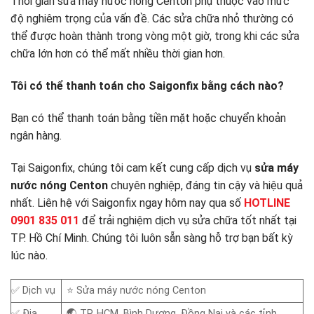
Thời gian sửa máy nước nóng Centon phụ thuộc vào mức
độ nghiêm trọng của vấn đề. Các sửa chữa nhỏ thường có
thể được hoàn thành trong vòng một giờ, trong khi các sửa
chữa lớn hơn có thể mất nhiều thời gian hơn.
Tôi có thể thanh toán cho Saigonfix bằng cách nào?
Bạn có thể thanh toán bằng tiền mặt hoặc chuyển khoản
ngân hàng.
Tại Saigonfix, chúng tôi cam kết cung cấp dịch vụ
sửa máy
nước nóng Centon
chuyên nghiệp, đáng tin cậy và hiệu quả
nhất. Liên hệ với Saigonfix ngay hôm nay qua số
HOTLINE
0901 835 011
để trải nghiệm dịch vụ sửa chữa tốt nhất tại
TP. Hồ Chí Minh. Chúng tôi luôn sẵn sàng hỗ trợ bạn bất kỳ
lúc nào.
✅ Dịch vụ
⭐ Sửa máy nước nóng Centon
✅ Địa
🌏 TP. HCM, Bình Dương, Đồng Nai và các tỉnh