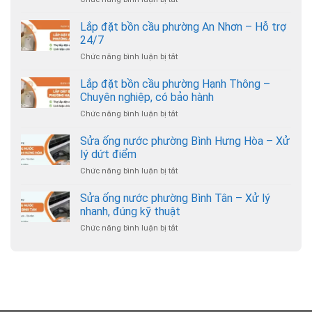
Lắp
đặt
Lắp đặt bồn cầu phường An Nhơn – Hỗ trợ
bồn
24/7
cầu
Chức năng bình luận bị tắt
ở
phường
Lắp
Gò
đặt
Lắp đặt bồn cầu phường Hạnh Thông –
Vấp
bồn
–
Chuyên nghiệp, có bảo hành
cầu
Thợ
Chức năng bình luận bị tắt
ở
phường
đến
Lắp
An
nhanh,
đặt
Sửa ống nước phường Bình Hưng Hòa – Xử
Nhơn
giá
bồn
–
lý dứt điểm
hợp
cầu
Hỗ
lý
Chức năng bình luận bị tắt
ở
phường
trợ
Sửa
Hạnh
24/7
ống
Sửa ống nước phường Bình Tân – Xử lý
Thông
nước
–
nhanh, đúng kỹ thuật
phường
Chuyên
Chức năng bình luận bị tắt
ở
Bình
nghiệp,
Sửa
Hưng
có
ống
Hòa
bảo
nước
–
hành
phường
Xử
Bình
lý
Tân
dứt
–