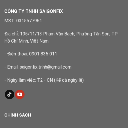
điểm
Xử
lý
CÔNG TY TNHH SAIGONFIX
nhanh,
đúng
MST: 0315577961
kỹ
thuật
Địa chỉ: 195/11/13 Phạm Văn Bạch, Phường Tân Sơn, TP
Hồ Chí Minh, Việt Nam
- Điện thoại: 0901 835 011
- Email: saigonfix.tnhh@gmail.com
- Ngày làm việc: T2 - CN (Kể cả ngày lễ)
CHÍNH SÁCH