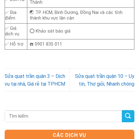
Thành
✅ Địa
🌏 TP. HCM, Bình Dương, Đồng Nai và các tỉnh
điểm
thành khu vực lân cận
✅ Giá
⭕ Khảo sát báo giá
dịch vụ
✅ Hỗ trợ
☎️ 0901 835 011
Sửa quạt trần quận 3 – Dịch
Sửa quạt trần quận 10 – Uy
vụ tại nhà, Giá rẻ tại TPHCM
tín, Thợ giỏi, Nhanh chóng
CÁC DỊCH VỤ