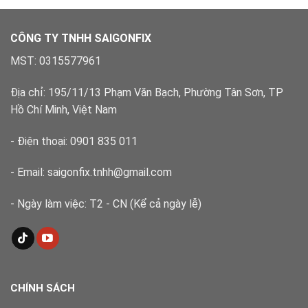
dứt
–
điểm
Xử
lý
CÔNG TY TNHH SAIGONFIX
nhanh,
đúng
MST: 0315577961
kỹ
thuật
Địa chỉ: 195/11/13 Phạm Văn Bạch, Phường Tân Sơn, TP
Hồ Chí Minh, Việt Nam
- Điện thoại: 0901 835 011
- Email: saigonfix.tnhh@gmail.com
- Ngày làm việc: T2 - CN (Kể cả ngày lễ)
CHÍNH SÁCH