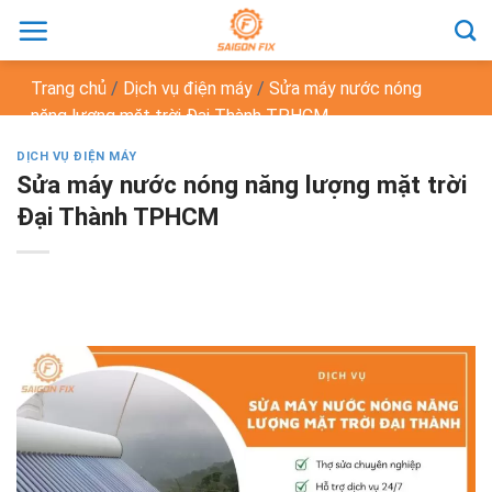
Chuyển
đến
nội
Trang chủ
/
Dịch vụ điện máy
/
Sửa máy nước nóng
dung
năng lượng mặt trời Đại Thành TPHCM
DỊCH VỤ ĐIỆN MÁY
Sửa máy nước nóng năng lượng mặt trời
Đại Thành TPHCM