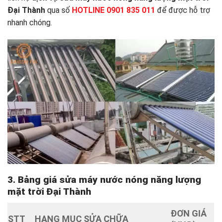
Đại Thành
qua số
HOTLINE 0901 835 011
để được hỗ trợ
nhanh chóng.
3. Bảng giá sửa máy nước nóng năng lượng
mặt trời Đại Thành
ĐƠN GIÁ
STT
HẠNG MỤC SỬA CHỮA