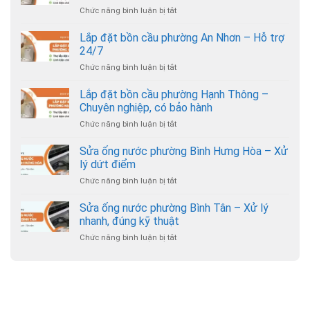
Chức năng bình luận bị tắt
ở
Lắp
đặt
Lắp đặt bồn cầu phường An Nhơn – Hỗ trợ
bồn
24/7
cầu
Chức năng bình luận bị tắt
ở
phường
Lắp
Gò
đặt
Lắp đặt bồn cầu phường Hạnh Thông –
Vấp
bồn
–
Chuyên nghiệp, có bảo hành
cầu
Thợ
Chức năng bình luận bị tắt
ở
phường
đến
Lắp
An
nhanh,
đặt
Sửa ống nước phường Bình Hưng Hòa – Xử
Nhơn
giá
bồn
–
lý dứt điểm
hợp
cầu
Hỗ
lý
Chức năng bình luận bị tắt
ở
phường
trợ
Sửa
Hạnh
24/7
ống
Sửa ống nước phường Bình Tân – Xử lý
Thông
nước
–
nhanh, đúng kỹ thuật
phường
Chuyên
Chức năng bình luận bị tắt
ở
Bình
nghiệp,
Sửa
Hưng
có
ống
Hòa
bảo
nước
–
hành
phường
Xử
Bình
lý
Tân