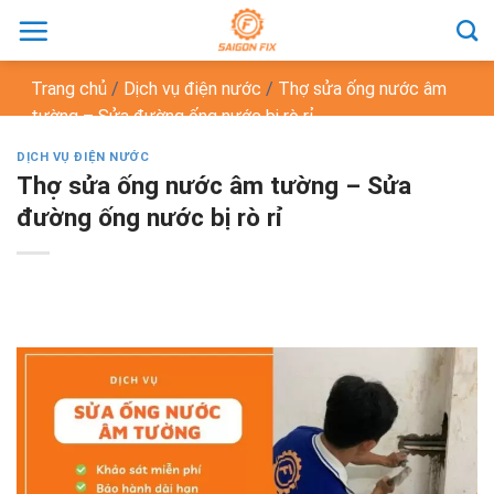
Chuyển
đến
nội
Trang chủ
/
Dịch vụ điện nước
/
Thợ sửa ống nước âm
dung
tường – Sửa đường ống nước bị rò rỉ
DỊCH VỤ ĐIỆN NƯỚC
Thợ sửa ống nước âm tường – Sửa
đường ống nước bị rò rỉ