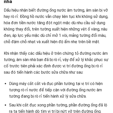
nhà
Dấu hiệu nhận biết đường ống nước âm tường, âm sàn bị vỡ
hay rò rỉ: Đồng hồ nước vẫn chạy liên tục khi không sử dụng,
hóa đơn tiền nước tăng đột ngột mặc dù nhu cầu sử dụng
không thay đổi, trên tường xuất hiện những vệt ố vàng, nâu
đen, áp lực yếu mặc dù chỉ mở 1 vòi, mảng tường đổi màu,
chỗ đậm chỗ nhạt và xuất hiện độ ẩm nhẹ trên bề mặt.
Khi nhận thấy các dấu hiệu ở trên chứng tỏ đường nước âm
tường, âm sàn nhà bạn đã bị rò rỉ, vậy để xử lý khắc phục sự
cố trước tiên phải xác định được vị trí đường ống bị rò rỉ
sau đó tiến hành các bước sửa chữa như sau:
Dùng máy cắt cắt và đục phần tường tại vị trí có hiện
tượng rò rỉ nước để tiếp cận với đường ống nước âm
tường đang bị rò rỉ tiến hành xử lý sửa chữa.
Sau khi cắt đục xong phần tường, phần đường ống đã lộ
ra ta tiến hành dò tìm vị trí bị nứt vỡ trên đường ống.