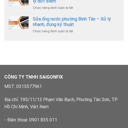
lý dứt điểm
hợp
cầu
Hỗ
lý
Chức năng bình luận bị tắt
ở
phường
trợ
Sửa
Hạnh
24/7
ống
Sửa ống nước phường Bình Tân – Xử lý
Thông
nước
–
nhanh, đúng kỹ thuật
phường
Chuyên
Chức năng bình luận bị tắt
ở
Bình
nghiệp,
Sửa
Hưng
có
ống
Hòa
bảo
nước
–
hành
phường
Xử
Bình
lý
Tân
dứt
–
điểm
Xử
lý
CÔNG TY TNHH SAIGONFIX
nhanh,
đúng
MST: 0315577961
kỹ
thuật
Địa chỉ: 195/11/13 Phạm Văn Bạch, Phường Tân Sơn, TP
Hồ Chí Minh, Việt Nam
- Điện thoại: 0901 835 011