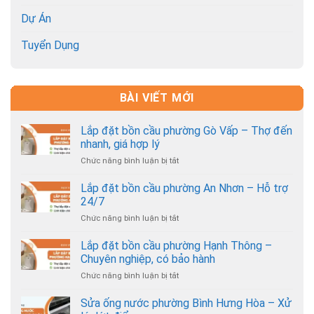
Dự Án
Tuyển Dụng
BÀI VIẾT MỚI
Lắp đặt bồn cầu phường Gò Vấp – Thợ đến
nhanh, giá hợp lý
Chức năng bình luận bị tắt
ở
Lắp
đặt
Lắp đặt bồn cầu phường An Nhơn – Hỗ trợ
bồn
24/7
cầu
Chức năng bình luận bị tắt
ở
phường
Lắp
Gò
đặt
Lắp đặt bồn cầu phường Hạnh Thông –
Vấp
bồn
–
Chuyên nghiệp, có bảo hành
cầu
Thợ
Chức năng bình luận bị tắt
ở
phường
đến
Lắp
An
nhanh,
đặt
Sửa ống nước phường Bình Hưng Hòa – Xử
Nhơn
giá
bồn
–