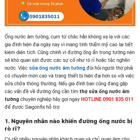
Ống nước âm tường, cụm từ chắc hẳn không xa lạ với các
gia đình hiện đại ngày nay vì mang tính thẩm mỹ cao lại tiết
kiệm diện tích. Cũng chính vì đường ống ẩn trong tường nên
sẽ khó quan sát được các sự cố như rò rỉ hoặc tắc nghẽn
nước. Việc
sửa ống nước âm tường
đòi hỏi người thợ phải
có chuyên môn cao và trang thiết bị hiện đại hơn so với việc
sửa chữa thông thường. Nếu gia đình bạn cũng đang gặp
các vấn đề về đường ống cần tìm
thợ sửa ống nước âm
tường
chuyên nghiệp hãy gọi ngay
HOTLINE 0901 835 011
để được Saigonfix hỗ trợ.
1. Nguyên nhân nào khiến đường ống nước bị
rò rỉ?
Có rất nhiều nguyên nhân khách quan và chủ quan làm cho