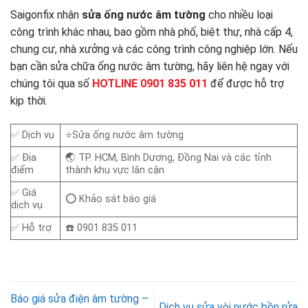
Saigonfix nhận
sửa ống nước âm tường
cho nhiều loại
công trình khác nhau, bao gồm nhà phố, biệt thự, nhà cấp 4,
chung cư, nhà xưởng và các công trình công nghiệp lớn. Nếu
bạn cần sửa chữa ống nước âm tường, hãy liên hệ ngay với
chúng tôi qua số
HOTLINE 0901 835 011
để được hỗ trợ
kịp thời.
✅ Dịch vụ
⭐Sửa ống nước âm tường
✅ Địa
🌏 TP. HCM, Bình Dương, Đồng Nai và các tỉnh
điểm
thành khu vực lân cận
✅ Giá
⭕ Khảo sát báo giá
dịch vụ
✅ Hỗ trợ
☎️ 0901 835 011
Báo giá sửa điện âm tường –
Dịch vụ sửa vòi nước bồn rửa