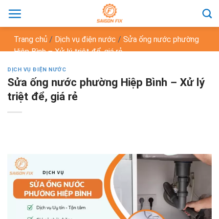
Chuyển
đến
nội
Trang chủ
/
Dịch vụ điện nước
/
Sửa ống nước phường
dung
Hiệp Bình – Xử lý triệt để, giá rẻ
DỊCH VỤ ĐIỆN NƯỚC
Sửa ống nước phường Hiệp Bình – Xử lý
triệt để, giá rẻ