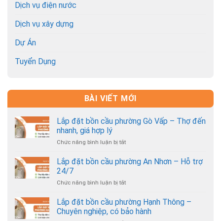
Dịch vụ điện nước
Dịch vụ xây dựng
Dự Án
Tuyển Dụng
BÀI VIẾT MỚI
Lắp đặt bồn cầu phường Gò Vấp – Thợ đến
nhanh, giá hợp lý
Chức năng bình luận bị tắt
ở
Lắp
đặt
Lắp đặt bồn cầu phường An Nhơn – Hỗ trợ
bồn
24/7
cầu
Chức năng bình luận bị tắt
ở
phường
Lắp
Gò
đặt
Lắp đặt bồn cầu phường Hạnh Thông –
Vấp
bồn
–
Chuyên nghiệp, có bảo hành
cầu
Thợ