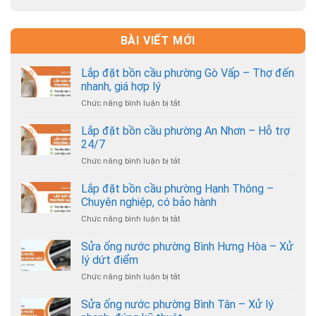
BÀI VIẾT MỚI
Lắp đặt bồn cầu phường Gò Vấp – Thợ đến
nhanh, giá hợp lý
Chức năng bình luận bị tắt
ở
Lắp
đặt
Lắp đặt bồn cầu phường An Nhơn – Hỗ trợ
bồn
24/7
cầu
Chức năng bình luận bị tắt
ở
phường
Lắp
Gò
đặt
Lắp đặt bồn cầu phường Hạnh Thông –
Vấp
bồn
–
Chuyên nghiệp, có bảo hành
cầu
Thợ
Chức năng bình luận bị tắt
ở
phường
đến
Lắp
An
nhanh,
đặt
Sửa ống nước phường Bình Hưng Hòa – Xử
Nhơn
giá
bồn
–
lý dứt điểm
hợp
cầu
Hỗ
lý
Chức năng bình luận bị tắt
ở
phường
trợ
Sửa
Hạnh
24/7
ống
Sửa ống nước phường Bình Tân – Xử lý
Thông
nước
–