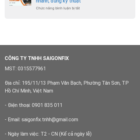
nhanh, đúng kỹ thuật
phường
Chuyên
Chức năng bình luận bị tắt
ở
Bình
nghiệp,
Sửa
Hưng
có
ống
Hòa
bảo
nước
–
hành
phường
Xử
Bình
lý
Tân
dứt
–
điểm
Xử
lý
CÔNG TY TNHH SAIGONFIX
nhanh,
đúng
MST: 0315577961
kỹ
thuật
Địa chỉ: 195/11/13 Phạm Văn Bạch, Phường Tân Sơn, TP
Hồ Chí Minh, Việt Nam
- Điện thoại: 0901 835 011
- Email: saigonfix.tnhh@gmail.com
- Ngày làm việc: T2 - CN (Kể cả ngày lễ)