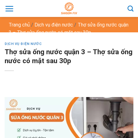
Chuyển
đến
nội
Trang chủ
/
Dịch vụ điện nước
/
Thợ sửa ống nước quận
dung
3 – Thợ sửa ống nước có mặt sau 30p
DỊCH VỤ ĐIỆN NƯỚC
Thợ sửa ống nước quận 3 – Thợ sửa ống
nước có mặt sau 30p