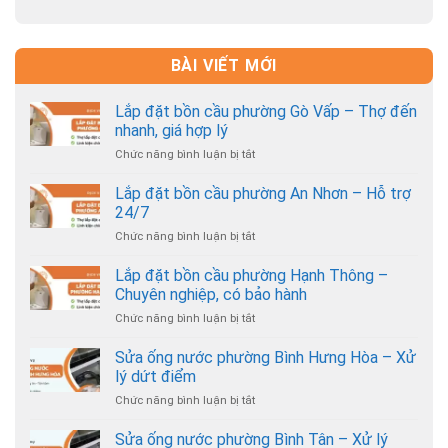
BÀI VIẾT MỚI
Lắp đặt bồn cầu phường Gò Vấp – Thợ đến
nhanh, giá hợp lý
Chức năng bình luận bị tắt
ở
Lắp
đặt
Lắp đặt bồn cầu phường An Nhơn – Hỗ trợ
bồn
24/7
cầu
Chức năng bình luận bị tắt
ở
phường
Lắp
Gò
đặt
Lắp đặt bồn cầu phường Hạnh Thông –
Vấp
bồn
–
Chuyên nghiệp, có bảo hành
cầu
Thợ
Chức năng bình luận bị tắt
ở
phường
đến
Lắp
An
nhanh,
đặt
Sửa ống nước phường Bình Hưng Hòa – Xử
Nhơn
giá
bồn
–
lý dứt điểm
hợp
cầu
Hỗ
lý
Chức năng bình luận bị tắt
ở
phường
trợ
Sửa
Hạnh
24/7
ống
Sửa ống nước phường Bình Tân – Xử lý
Thông