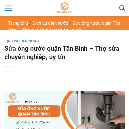
Chuyển
đến
nội
Trang chủ
/
Dịch vụ điện nước
/
Sửa ống nước quận Tân
dung
Bình – Thợ sửa chuyên nghiệp, uy tín
DỊCH VỤ ĐIỆN NƯỚC
Sửa ống nước quận Tân Bình – Thợ sửa
chuyên nghiệp, uy tín