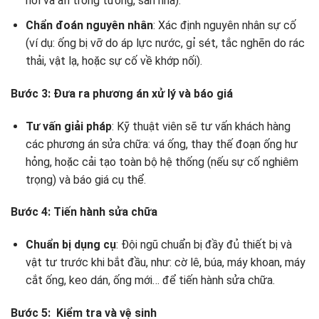
nổi và ẩn trong tường, sàn nhà).
Chẩn đoán nguyên nhân
: Xác định nguyên nhân sự cố
(ví dụ: ống bị vỡ do áp lực nước, gỉ sét, tắc nghẽn do rác
thải, vật lạ, hoặc sự cố về khớp nối).
Bước 3: Đưa ra phương án xử lý và báo giá
Tư vấn giải pháp
: Kỹ thuật viên sẽ tư vấn khách hàng
các phương án sửa chữa: vá ống, thay thế đoạn ống hư
hỏng, hoặc cải tạo toàn bộ hệ thống (nếu sự cố nghiêm
trọng) và báo giá cụ thể.
Bước 4: Tiến hành sửa chữa
Chuẩn bị dụng cụ
: Đội ngũ chuẩn bị đầy đủ thiết bị và
vật tư trước khi bắt đầu, như: cờ lê, búa, máy khoan, máy
cắt ống, keo dán, ống mới… để tiến hành sửa chữa.
Bước 5: Kiểm tra và vệ sinh