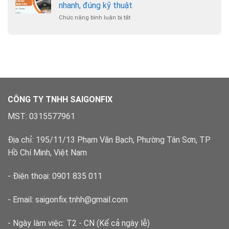
nước
–
nhanh, đúng kỹ thuật
phường
Chuyên
Chức năng bình luận bị tắt
ở
Bình
nghiệp,
Sửa
Hưng
có
ống
Hòa
bảo
nước
–
hành
phường
Xử
Bình
lý
Tân
dứt
–
điểm
Xử
lý
CÔNG TY TNHH SAIGONFIX
nhanh,
đúng
MST: 0315577961
kỹ
thuật
Địa chỉ: 195/11/13 Phạm Văn Bạch, Phường Tân Sơn, TP
Hồ Chí Minh, Việt Nam
- Điện thoại: 0901 835 011
- Email: saigonfix.tnhh@gmail.com
- Ngày làm việc: T2 - CN (Kể cả ngày lễ)