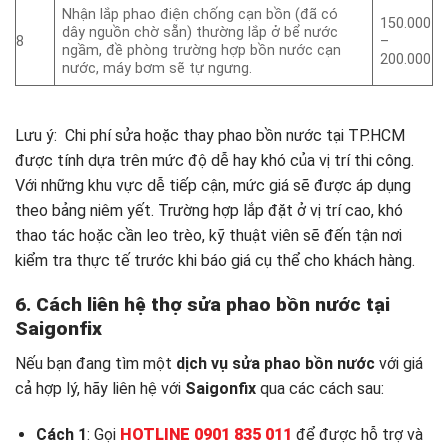
Nhận lắp phao điện chống cạn bồn (đã có
150.000
dây nguồn chờ sẵn) thường lắp ở bể nước
8
–
ngầm, đề phòng trường hợp bồn nước cạn
200.000
nước, máy bơm sẽ tự ngưng.
Lưu ý: Chi phí sửa hoặc thay phao bồn nước tại TP.HCM
được tính dựa trên mức độ dễ hay khó của vị trí thi công.
Với những khu vực dễ tiếp cận, mức giá sẽ được áp dụng
theo bảng niêm yết. Trường hợp lắp đặt ở vị trí cao, khó
thao tác hoặc cần leo trèo, kỹ thuật viên sẽ đến tận nơi
kiểm tra thực tế trước khi báo giá cụ thể cho khách hàng.
6. Cách liên hệ thợ sửa phao bồn nước tại
Saigonfix
Nếu bạn đang tìm một
dịch vụ sửa phao bồn nước
với giá
cả hợp lý, hãy liên hệ với
Saigonfix
qua các cách sau:
Cách 1
: Gọi
HOTLINE 0901 835 011
để được hỗ trợ và