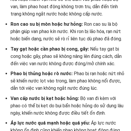
van, làm phao hoạt động không trơn tru, dẫn đến tình
trạng không ngắt nước hoặc không cấp nước.
Ron cao su bị mòn hoặc hư hỏng:
Ron cao su là bộ
phận giúp van phao kín nước. Khi ron bị lão hóa, rạn nứt
hoặc biến dạng, nước sẽ rò rỉ liên tục dù phao đã đóng.
Tay gạt hoặc cần phao bị cong, gãy:
Nếu tay gạt bị
cong hoặc gãy, phao sẽ không nâng lên đúng cách, dẫn
đến việc van nước không được đóng/mở chính xác.
Phao bị thủng hoặc rò nước:
Phao bị rạn hoặc nứt nhỏ
sẽ khiến nước lọt vào trong, làm phao không nổi được,
dẫn tới việc van không ngắt nước đúng lúc.
Van cấp nước bị kẹt hoặc hỏng:
Bộ van đi kèm với
phao có thể bị kẹt do bụi bẩn hoặc hỏng do sử dụng lâu
ngày, khiến nước không được điều tiết ổn định.
Áp lực nước quá mạnh hoặc quá yếu:
Áp lực nước
không ổn định cũng khiến phao không hoạt động đúng.