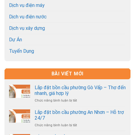
Dịch vụ điện máy
Dịch vụ điện nước
Dịch vụ xây dựng
Dự Án
Tuyển Dụng
BÀI VIẾT MỚI
Lắp đặt bồn cầu phường Gò Vấp – Thợ đến
nhanh, giá hợp lý
Chức năng bình luận bị tắt
ở
Lắp
đặt
Lắp đặt bồn cầu phường An Nhơn – Hỗ trợ
bồn
24/7
cầu
Chức năng bình luận bị tắt
ở
phường
Lắp
Gò