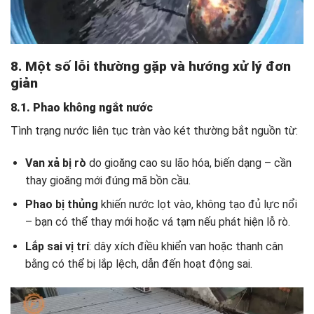
8. Một số lỗi thường gặp và hướng xử lý đơn
giản
8.1. Phao không ngắt nước
Tình trạng nước liên tục tràn vào két thường bắt nguồn từ:
Van xả bị rò
do gioăng cao su lão hóa, biến dạng – cần
thay gioăng mới đúng mã bồn cầu.
Phao bị thủng
khiến nước lọt vào, không tạo đủ lực nổi
– bạn có thể thay mới hoặc vá tạm nếu phát hiện lỗ rò.
Lắp sai vị trí
: dây xích điều khiển van hoặc thanh cân
bằng có thể bị lắp lệch, dẫn đến hoạt động sai.