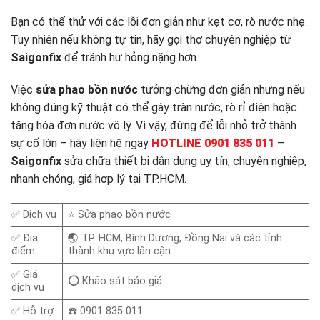
Bạn có thể thử với các lỗi đơn giản như kẹt cơ, rò nước nhẹ.
Tuy nhiên nếu không tự tin, hãy gọi thợ chuyên nghiệp từ
Saigonfix
để tránh hư hỏng nặng hơn.
Việc
sửa phao bồn nước
tưởng chừng đơn giản nhưng nếu
không đúng kỹ thuật có thể gây tràn nước, rò rỉ điện hoặc
tăng hóa đơn nước vô lý. Vì vậy, đừng để lỗi nhỏ trở thành
sự cố lớn – hãy liên hệ ngay
HOTLINE 0901 835 011
–
Saigonfix
sửa chữa thiết bị dân dụng uy tín, chuyên nghiệp,
nhanh chóng, giá hợp lý tại TP.HCM.
✅ Dịch vụ
⭐ Sửa phao bồn nước
✅ Địa
🌏 TP. HCM, Bình Dương, Đồng Nai và các tỉnh
điểm
thành khu vực lân cận
✅ Giá
⭕ Khảo sát báo giá
dịch vụ
✅ Hỗ trợ
☎️ 0901 835 011