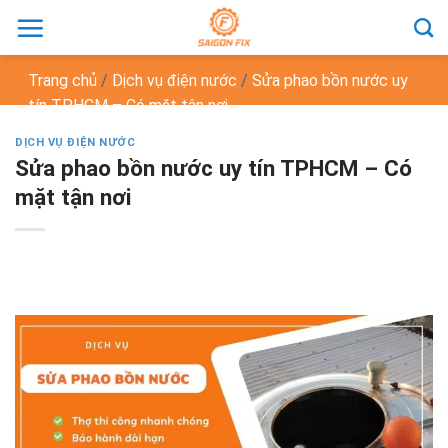
Chuyển
đến
nội
Trang chủ
/
Dịch vụ điện nước
/
Sửa phao bồn nước uy
dung
tín TPHCM – Có mặt tận nơi
DỊCH VỤ ĐIỆN NƯỚC
Sửa phao bồn nước uy tín TPHCM – Có
mặt tận nơi