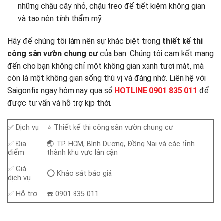
những chậu cây nhỏ, chậu treo để tiết kiệm không gian
và tạo nên tính thẩm mỹ.
Hãy để chúng tôi làm nên sự khác biệt trong
thiết kế thi
công sân vườn chung cư
của bạn. Chúng tôi cam kết mang
đến cho bạn không chỉ một không gian xanh tươi mát, mà
còn là một không gian sống thú vị và đáng nhớ. Liên hệ với
Saigonfix ngay hôm nay qua số
HOTLINE 0901 835 011
để
được tư vấn và hỗ trợ kịp thời.
✅ Dịch vụ
⭐ Thiết kế thi công sân vườn chung cư
✅ Địa
🌏 TP. HCM, Bình Dương, Đồng Nai và các tỉnh
điểm
thành khu vực lân cận
✅ Giá
⭕ Khảo sát báo giá
dịch vụ
✅ Hỗ trợ
☎️ 0901 835 011