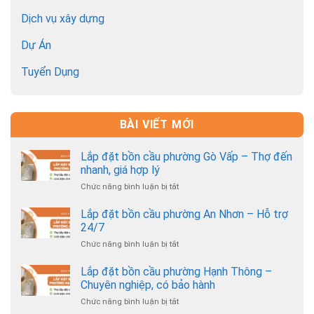
Dịch vụ xây dựng
Dự Án
Tuyển Dụng
BÀI VIẾT MỚI
Lắp đặt bồn cầu phường Gò Vấp – Thợ đến
nhanh, giá hợp lý
Chức năng bình luận bị tắt
ở
Lắp
đặt
Lắp đặt bồn cầu phường An Nhơn – Hỗ trợ
bồn
24/7
cầu
Chức năng bình luận bị tắt
ở
phường
Lắp
Gò
đặt
Lắp đặt bồn cầu phường Hạnh Thông –
Vấp
bồn
–
Chuyên nghiệp, có bảo hành
cầu
Thợ
Chức năng bình luận bị tắt
ở
phường
đến
Lắp