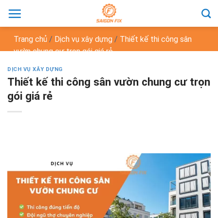
Chuyển
đến
nội
Trang chủ
/
Dịch vụ xây dựng
/
Thiết kế thi công sân
dung
vườn chung cư trọn gói giá rẻ
DỊCH VỤ XÂY DỰNG
Thiết kế thi công sân vườn chung cư trọn
gói giá rẻ