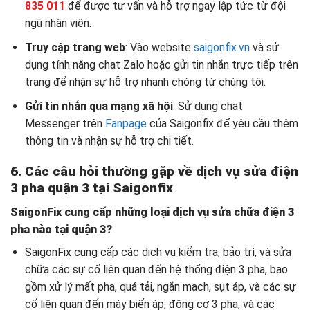
835 011
để được tư vấn và hỗ trợ ngay lập tức từ đội
ngũ nhân viên.
Truy cập trang web
: Vào website
saigonfix.vn
và sử
dụng tính năng chat Zalo hoặc gửi tin nhắn trực tiếp trên
trang để nhận sự hỗ trợ nhanh chóng từ chúng tôi.
Gửi tin nhắn qua mạng xã hội
: Sử dụng chat
Messenger trên
Fanpage
của Saigonfix để yêu cầu thêm
thông tin và nhận sự hỗ trợ chi tiết.
6. Các câu hỏi thường gặp về dịch vụ sửa
điện
3 pha quận 3 tại
Saigonfix
SaigonFix cung cấp những loại dịch vụ sửa chữa điện 3
pha nào tại quận 3?
SaigonFix cung cấp các dịch vụ kiểm tra, bảo trì, và sửa
chữa các sự cố liên quan đến hệ thống điện 3 pha, bao
gồm xử lý mất pha, quá tải, ngắn mạch, sụt áp, và các sự
cố liên quan đến máy biến áp, động cơ 3 pha, và các