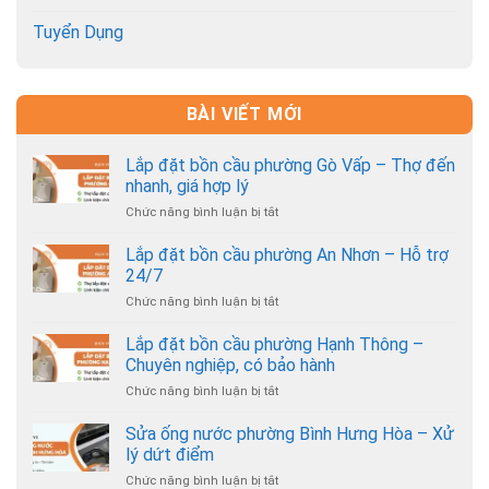
Tuyển Dụng
BÀI VIẾT MỚI
Lắp đặt bồn cầu phường Gò Vấp – Thợ đến
nhanh, giá hợp lý
Chức năng bình luận bị tắt
ở
Lắp
đặt
Lắp đặt bồn cầu phường An Nhơn – Hỗ trợ
bồn
24/7
cầu
Chức năng bình luận bị tắt
ở
phường
Lắp
Gò
đặt
Lắp đặt bồn cầu phường Hạnh Thông –
Vấp
bồn
–
Chuyên nghiệp, có bảo hành
cầu
Thợ
Chức năng bình luận bị tắt
ở
phường
đến
Lắp
An
nhanh,
đặt
Sửa ống nước phường Bình Hưng Hòa – Xử
Nhơn
giá
bồn
–
lý dứt điểm
hợp
cầu
Hỗ
lý
Chức năng bình luận bị tắt
ở
phường
trợ