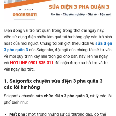
Điện đóng vai trò rất quan trọng trong thời đại ngày nay,
việc sử dụng điện nhiều làm quá tải hư hỏng gây cản trở sinh
hoạt của mọi người. Chúng tôi xin giới thiệu dịch vụ
sửa điện
3 pha quận 3
của Saigonfix, đội ngũ của chúng tôi sẽ tư vấn
về mọi quy trình xây nhà trọn gói cho bạn, hãy liên hệ ngay
với
HOTLINE 0901 835 011
để nhận được sự hỗ trợ và tư
vấn ngay lập tức.
1. Saigonfix chuyên sửa
điện 3 pha quận 3
các lỗi hư hỏng
Saigonfix chuyên
sửa chữa điện 3 pha quận 3
, xử lý các lỗi
phổ biến như:
Mất pha :
một trong những sự cố thường gặp
,
có thể