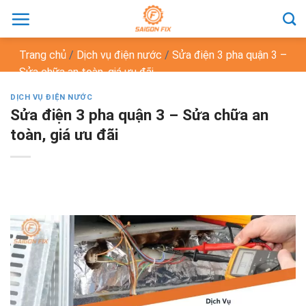
Chuyển
đến
nội
Trang chủ
/
Dịch vụ điện nước
/
Sửa điện 3 pha quận 3 –
dung
Sửa chữa an toàn, giá ưu đãi
DỊCH VỤ ĐIỆN NƯỚC
Sửa điện 3 pha quận 3 – Sửa chữa an
toàn, giá ưu đãi