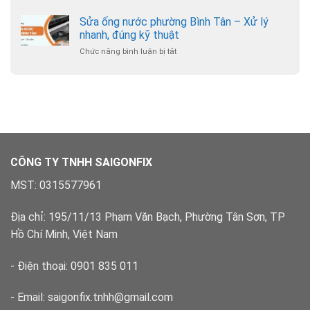
Sửa
Hạnh
24/7
ống
Sửa ống nước phường Bình Tân – Xử lý
Thông
nước
–
nhanh, đúng kỹ thuật
phường
Chuyên
Chức năng bình luận bị tắt
ở
Bình
nghiệp,
Sửa
Hưng
có
ống
Hòa
bảo
nước
–
hành
phường
Xử
Bình
lý
Tân
dứt
–
điểm
Xử
lý
CÔNG TY TNHH SAIGONFIX
nhanh,
đúng
MST: 0315577961
kỹ
thuật
Địa chỉ: 195/11/13 Phạm Văn Bạch, Phường Tân Sơn, TP
Hồ Chí Minh, Việt Nam
- Điện thoại: 0901 835 011
- Email: saigonfix.tnhh@gmail.com