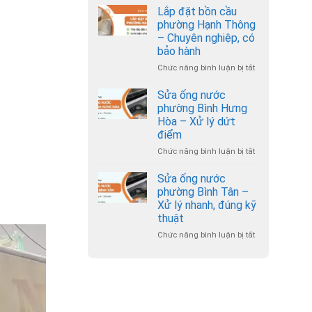
đặt
–
Lắp đặt bồn cầu
bồn
Thợ
phường Hạnh Thông
cầu
đến
– Chuyên nghiệp, có
phường
nhanh,
bảo hành
An
giá
Nhơn
Chức năng bình luận bị tắt
hợp
ở
–
lý
Lắp
Hỗ
đặt
Sửa ống nước
trợ
bồn
phường Bình Hưng
24/7
cầu
Hòa – Xử lý dứt
phường
điểm
Hạnh
Thông
Chức năng bình luận bị tắt
ở
–
Sửa
Chuyên
ống
Sửa ống nước
nghiệp,
nước
phường Bình Tân –
có
phường
Xử lý nhanh, đúng kỹ
bảo
Bình
thuật
hành
Hưng
Hòa
Chức năng bình luận bị tắt
ở
–
Sửa
Xử
ống
lý
nước
dứt
phường
điểm
Bình
Tân