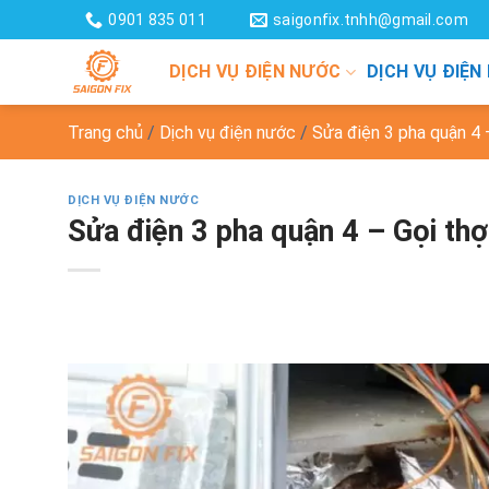
Chuyển
0901 835 011
saigonfix.tnhh@gmail.com
đến
nội
DỊCH VỤ ĐIỆN NƯỚC
DỊCH VỤ ĐIỆN
dung
Trang chủ
/
Dịch vụ điện nước
/
Sửa điện 3 pha quận 4 
DỊCH VỤ ĐIỆN NƯỚC
Sửa điện 3 pha quận 4 – Gọi th