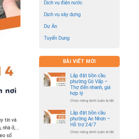
Dịch vụ điện nước
Dịch vụ xây dựng
Dự Án
Tuyển Dụng
BÀI VIẾT MỚI
Lắp đặt bồn cầu
phường Gò Vấp –
Thợ đến nhanh, giá
hợp lý
Chức năng bình luận bị tắt
ở
Lắp
đặt
Lắp đặt bồn cầu
bồn
phường An Nhơn –
y tín và
cầu
Hỗ trợ 24/7
 nhà ở,….
phường
Chức năng bình luận bị tắt
ở
Gò
heo số
Lắp
Vấp