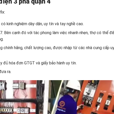
điện 3 pha quận 4
ix:
i có kinh nghiệm dày dặn, uy tín và tay nghề cao.
. Bên cạnh đó với tác phong làm việc nhanh nhẹn, thợ có thể đế
g.
ng chính hãng, chất lượng cao, được nhập từ các nhà cung cấp uy
y đủ hóa đơn GTGT và giấy bảo hành uy tín.
ưa ra.