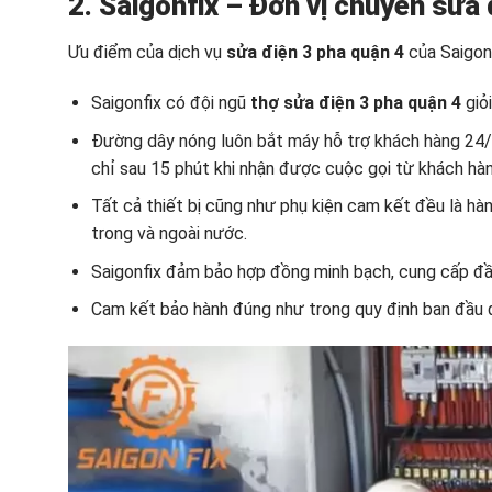
2. Saigonfix – Đơn vị chuyên
sửa 
Ưu điểm của dịch vụ
sửa điện 3 pha quận 4
của Saigonf
Saigonfix có đội ngũ
thợ sửa điện 3 pha quận 4
giỏ
Đường dây nóng luôn bắt máy hỗ trợ khách hàng 24/7
chỉ sau 15 phút khi nhận được cuộc gọi từ khách hàn
Tất cả thiết bị cũng như phụ kiện cam kết đều là hà
trong và ngoài nước.
Saigonfix đảm bảo hợp đồng minh bạch, cung cấp đầ
Cam kết bảo hành đúng như trong quy định ban đầu đ