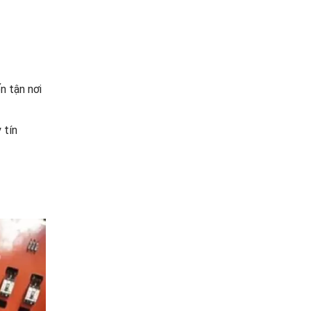
n tận nơi
 tín