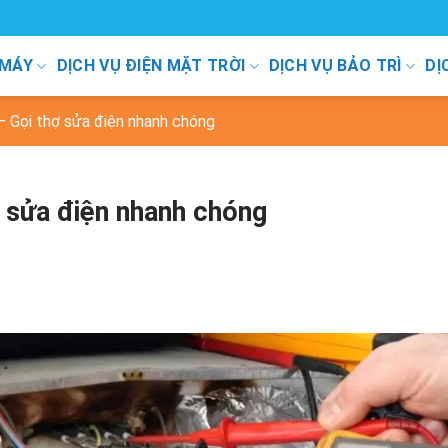
 MÁY
DỊCH VỤ ĐIỆN MẶT TRỜI
DỊCH VỤ BẢO TRÌ
DỊ
– Gọi thợ sửa điện nhanh chóng
ợ sửa điện nhanh chóng