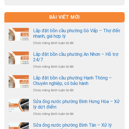
BÀI VIẾT MỚI
Lắp đặt bồn cầu phường Gò Vấp – Thợ đến
nhanh, giá hợp lý
Chức năng bình luận bị tắt
ở
Lắp
đặt
Lắp đặt bồn cầu phường An Nhơn – Hỗ trợ
bồn
24/7
cầu
Chức năng bình luận bị tắt
ở
phường
Lắp
Gò
đặt
Lắp đặt bồn cầu phường Hạnh Thông –
Vấp
bồn
–
Chuyên nghiệp, có bảo hành
cầu
Thợ
Chức năng bình luận bị tắt
ở
phường
đến
Lắp
An
nhanh,
đặt
Sửa ống nước phường Bình Hưng Hòa – Xử
Nhơn
giá
bồn
–
lý dứt điểm
hợp
cầu
Hỗ
lý
Chức năng bình luận bị tắt
ở
phường
trợ
Sửa
Hạnh
24/7
ống
Sửa ống nước phường Bình Tân – Xử lý
Thông
nước