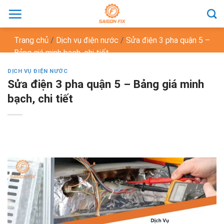
Chuyển
đến
nội
Trang chủ
/
Dịch vụ điện nước
/
Sửa điện 3 pha quận 5 –
dung
Bảng giá minh bạch, chi tiết
DỊCH VỤ ĐIỆN NƯỚC
Sửa điện 3 pha quận 5 – Bảng giá minh
bạch, chi tiết