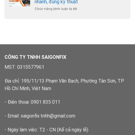
–
nhanh, đúng kỹ thuật
phường
Chuyên
Chức năng bình luận bị tắt
ở
Bình
nghiệp,
Sửa
Hưng
có
ống
Hòa
bảo
nước
–
hành
phường
Xử
Bình
lý
Tân
dứt
–
điểm
Xử
lý
CÔNG TY TNHH SAIGONFIX
nhanh,
đúng
MST: 0315577961
kỹ
thuật
Địa chỉ: 195/11/13 Phạm Văn Bạch, Phường Tân Sơn, TP
Hồ Chí Minh, Việt Nam
- Điện thoại: 0901 835 011
- Email: saigonfix.tnhh@gmail.com
- Ngày làm việc: T2 - CN (Kể cả ngày lễ)