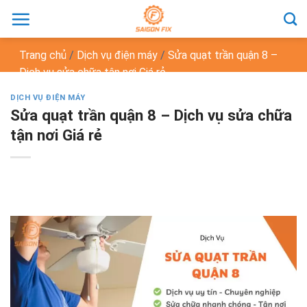
Chuyển
đến
nội
Trang chủ
/
Dịch vụ điện máy
/
Sửa quạt trần quận 8 –
dung
Dịch vụ sửa chữa tận nơi Giá rẻ
DỊCH VỤ ĐIỆN MÁY
Sửa quạt trần quận 8 – Dịch vụ sửa chữa
tận nơi Giá rẻ