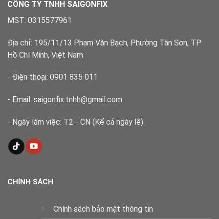
lý
CÔNG TY TNHH SAIGONFIX
nhanh,
đúng
MST: 0315577961
kỹ
thuật
Địa chỉ: 195/11/13 Phạm Văn Bạch, Phường Tân Sơn, TP
Hồ Chí Minh, Việt Nam
- Điện thoại: 0901 835 011
- Email: saigonfix.tnhh@gmail.com
- Ngày làm việc: T2 - CN (Kể cả ngày lễ)
CHÍNH SÁCH
Chính sách bảo mật thông tin