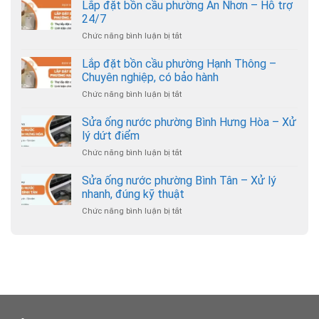
đặt
Lắp đặt bồn cầu phường An Nhơn – Hỗ trợ
bồn
24/7
cầu
Chức năng bình luận bị tắt
ở
phường
Lắp
Gò
đặt
Lắp đặt bồn cầu phường Hạnh Thông –
Vấp
bồn
–
Chuyên nghiệp, có bảo hành
cầu
Thợ
Chức năng bình luận bị tắt
ở
phường
đến
Lắp
An
nhanh,
đặt
Sửa ống nước phường Bình Hưng Hòa – Xử
Nhơn
giá
bồn
–
lý dứt điểm
hợp
cầu
Hỗ
lý
Chức năng bình luận bị tắt
ở
phường
trợ
Sửa
Hạnh
24/7
ống
Sửa ống nước phường Bình Tân – Xử lý
Thông
nước
–
nhanh, đúng kỹ thuật
phường
Chuyên
Chức năng bình luận bị tắt
ở
Bình
nghiệp,
Sửa
Hưng
có
ống
Hòa
bảo
nước
–
hành
phường
Xử
Bình
lý
Tân
dứt
–
điểm
Xử