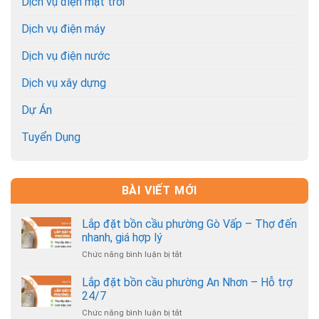
Dịch vụ điện mặt trời
Dịch vụ điện máy
Dịch vụ điện nước
Dịch vụ xây dựng
Dự Án
Tuyển Dụng
BÀI VIẾT MỚI
Lắp đặt bồn cầu phường Gò Vấp – Thợ đến
nhanh, giá hợp lý
Chức năng bình luận bị tắt
ở
Lắp
đặt
Lắp đặt bồn cầu phường An Nhơn – Hỗ trợ
bồn
24/7
cầu
Chức năng bình luận bị tắt
ở
phường