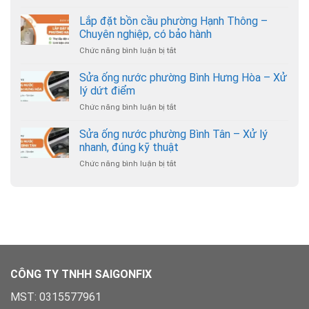
Lắp
Gò
đặt
Lắp đặt bồn cầu phường Hạnh Thông –
Vấp
bồn
–
Chuyên nghiệp, có bảo hành
cầu
Thợ
Chức năng bình luận bị tắt
ở
phường
đến
Lắp
An
nhanh,
đặt
Sửa ống nước phường Bình Hưng Hòa – Xử
Nhơn
giá
bồn
–
lý dứt điểm
hợp
cầu
Hỗ
lý
Chức năng bình luận bị tắt
ở
phường
trợ
Sửa
Hạnh
24/7
ống
Sửa ống nước phường Bình Tân – Xử lý
Thông
nước
–
nhanh, đúng kỹ thuật
phường
Chuyên
Chức năng bình luận bị tắt
ở
Bình
nghiệp,
Sửa
Hưng
có
ống
Hòa
bảo
nước
–
hành
phường
Xử
Bình
lý
Tân
dứt
–
điểm
Xử
lý
CÔNG TY TNHH SAIGONFIX
nhanh,
đúng
MST: 0315577961
kỹ