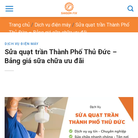
Chuyển
đến
nội
Trang chủ
/
Dịch vụ điện máy
/
Sửa quạt trần Thành Phố
dung
Thủ Đức – Bảng giá sữa chữa ưu đãi
DỊCH VỤ ĐIỆN MÁY
Sửa quạt trần Thành Phố Thủ Đức –
Bảng giá sữa chữa ưu đãi